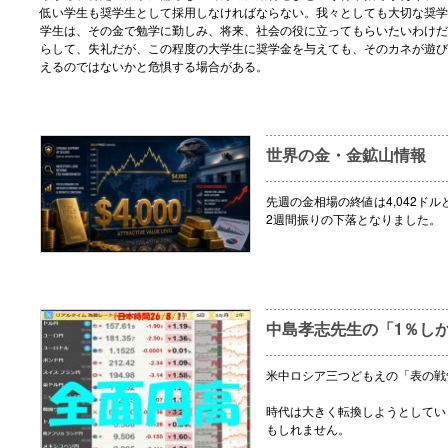
低い学生も奨学生として採用しなければならない。我々としても大切な奨学
学生は、その金で勉学に勤しみ、将来、社会の役に立ってもらいたいわけだ
らして、失礼だが、この程度の大学生に奨学金を与えても、そのカネが遊び
えるのではないかと危惧する場合がある。
世界の金・金鉱山情報
先週の金相場の終値は4,042ドル
2週間振りの下落となりました。
中島孝志先生の「1％し
米中ロシア三つどもえの「表の戦
時代は大きく転換しようとしてい
もしれません。