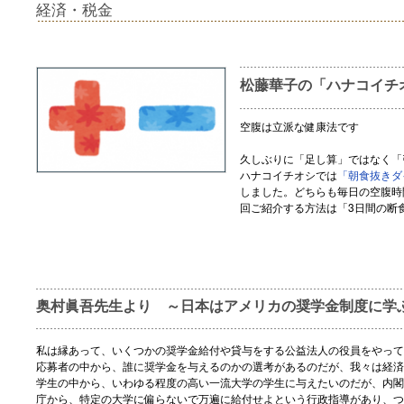
経済・税金
松藤華子の「ハナコイチ
空腹は立派な健康法です
久しぶりに「足し算」ではなく「
ハナコイチオシでは
「朝食抜きダ
しました。どちらも毎日の空腹時
回ご紹介する方法は「3日間の断
奥村眞吾先生より ～日本はアメリカの奨学金制度に学
私は縁あって、いくつかの奨学金給付や貸与をする公益法人の役員をやって
応募者の中から、誰に奨学金を与えるのかの選考があるのだが、我々は経済
学生の中から、いわゆる程度の高い一流大学の学生に与えたいのだが、内閣
庁から、特定の大学に偏らないで万遍に給付せよという行政指導があり、つ