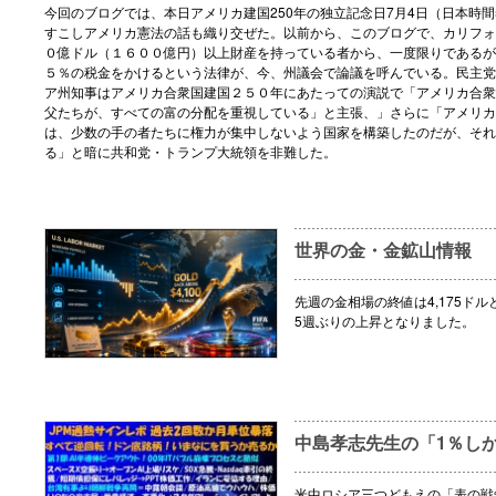
今回のブログでは、本日アメリカ建国250年の独立記念日7月4日（日本時間
すこしアメリカ憲法の話も織り交ぜた。以前から、このブログで、カリフォ
０億ドル（１６００億円）以上財産を持っている者から、一度限りであるが
５％の税金をかけるという法律が、今、州議会で論議を呼んでいる。民主党
ア州知事はアメリカ合衆国建国２５０年にあたっての演説で「アメリカ合衆
父たちが、すべての富の分配を重視している」と主張、」さらに「アメリカ
は、少数の手の者たちに権力が集中しないよう国家を構築したのだが、それ
る」と暗に共和党・トランプ大統領を非難した。
世界の金・金鉱山情報
先週の金相場の終値は4,175ドル
5週ぶりの上昇となりました。
中島孝志先生の「1％し
米中ロシア三つどもえの「表の戦