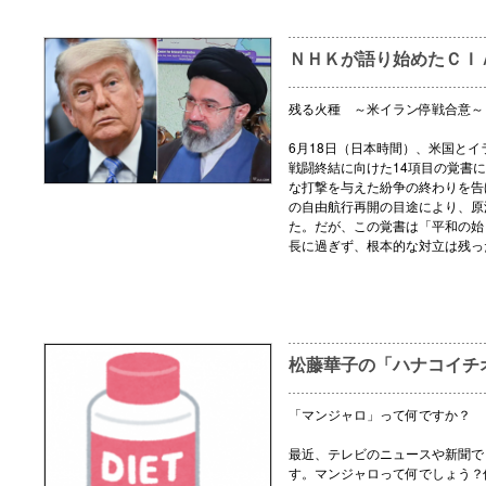
ＮＨＫが語り始めたＣＩ
残る火種 ～米イラン停戦合意～
6月18日（日本時間）、米国とイ
戦闘終結に向けた14項目の覚書
な打撃を与えた紛争の終わりを告
の自由航行再開の目途により、原
た。だが、この覚書は「平和の始
長に過ぎず、根本的な対立は残っ
松藤華子の「ハナコイチ
「マンジャロ」って何ですか？
最近、テレビのニュースや新聞で
す。マンジャロって何でしょう？