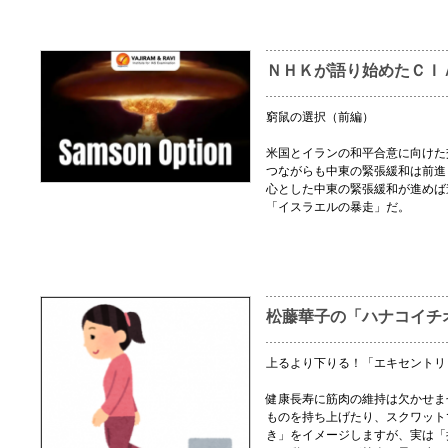
ＮＨＫが語り始めたＣＩ
窮鼠の選択（前編）
米国とイランの和平合意に向けた
つながらも中東の緊張緩和は前進
心とした中東の緊張緩和が進めば
「イスラエルの暴走」だ。
松藤華子の「ハナコイチ
上るより下りる！「エキセントリ
健康長寿に筋肉の維持は欠かせま
ものを持ち上げたり、スクワット
き」をイメージしますが、実は「