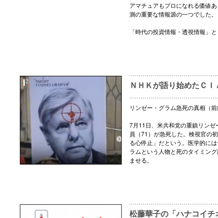
アマチュアもプロになれる価値あ
測の重要な情報源の一つでした。
「時代の投資情報・透視情報」と
ＮＨＫが語り始めたＣＩ
リンゼー・グラム急死の真相（前
7月11日、米共和党の重鎮リン
員（71）が急死した。検視官の
る心停止」だという。医学的には
ラムという人物と死のタイミング
ませる。
松藤華子の「ハナコイチ