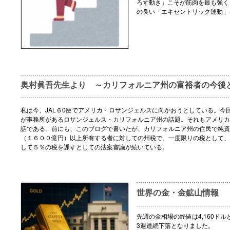
ろす動き」こそが筋肉を最も強く
の良い「エキセントリック運動」
奥村眞吾先生より ～カリフォルニア州の富裕者の今後
私は今、JAL６0便でアメリカ・ロサンジェルスに向かおうとしている。今
が事務所があるロサンジェルス・カリフォルニア州の話題。それもアメリカ
話である。前にも、このブログで書いたが、カリフォルニア州の住民で純資
（１６００億円）以上所有する者に対しての州税で、一度限りの税として、
して５％の税を課すとしての法案審議が続いている。
世界の金・金鉱山情報
先週の金相場の終値は4,160ドル
3週連続下落となりました。