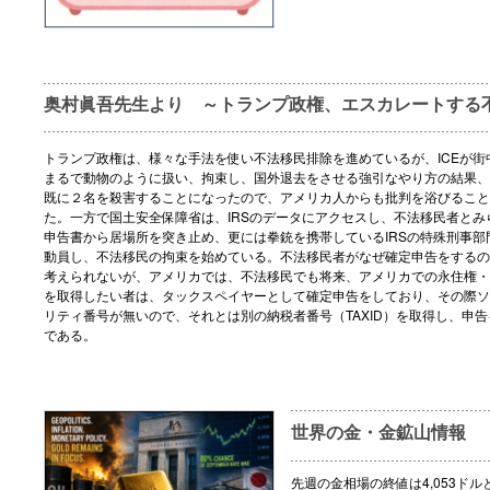
奥村眞吾先生より ～トランプ政権、エスカレートする
トランプ政権は、様々な手法を使い不法移民排除を進めているが、ICEが街
まるで動物のように扱い、拘束し、国外退去をさせる強引なやり方の結果、
既に２名を殺害することになったので、アメリカ人からも批判を浴びること
た。一方で国土安全保障省は、IRSのデータにアクセスし、不法移民者とみ
申告書から居場所を突き止め、更には拳銃を携帯しているIRSの特殊刑事部
動員し、不法移民の拘束を始めている。不法移民者がなぜ確定申告をするの
考えられないが、アメリカでは、不法移民でも将来、アメリカでの永住権・
を取得したい者は、タックスペイヤーとして確定申告をしており、その際ソ
リティ番号が無いので、それとは別の納税者番号（TAXID）を取得し、申
である。
世界の金・金鉱山情報
先週の金相場の終値は4,053ドル