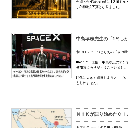
先週の金相場の終値は4,219ドル
し2週連続下落となりました。
中島孝志先生の「1％し
米中ロシア三つどもえの「表の戦
■6/14昨日開催「中島孝志のオ
参加誠にありがとうございました
時代は大きく転換しようとしてい
もしれません。
ＮＨＫが語り始めたＣＩ
ダブルチョークの危機（後編）