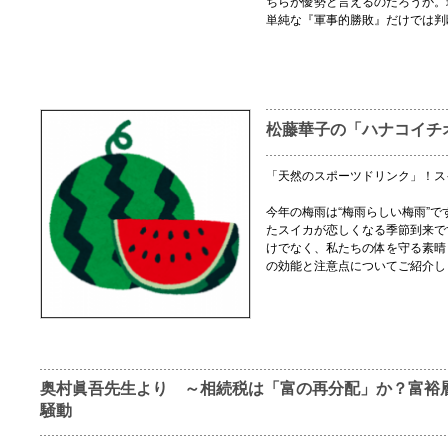
ちらが優勢と言えるのだろうか。
単純な『軍事的勝敗』だけでは判
松藤華子の「ハナコイチ
「天然のスポーツドリンク」！ス
今年の梅雨は“梅雨らしい梅雨”
たスイカが恋しくなる季節到来で
けでなく、私たちの体を守る素晴
の効能と注意点についてご紹介し
奥村眞吾先生より ～相続税は「富の再分配」か？富裕
騒動