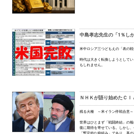
中島孝志先生の「1％し
米中ロシア三つどもえの「表の戦
時代は大きく転換しようとしてい
もしれません。
ＮＨＫが語り始めたＣＩ
残る火種 ～米イラン停戦合意～
世界はひとまず「戦闘終結」の報
復に期待を寄せている。しかし、
「暫定的な枠組み」であり、真の