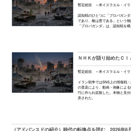
暫定総括 ～米イスラエル・イラ
認知戦のひとつに「プロパガンダ
であり、敵は悪である」という物
「プロパガンダ」は、認知戦を構
ＮＨＫが語り始めたＣＩ
暫定総括 ～米イスラエル・イラ
イラン戦争ではSNS上の情報戦・
の普及により、動画・画像による
巧に作られ拡散した。本物と見分
弄された。
（アドバンスドの紹介）時代の転換点を読む 2026年6月