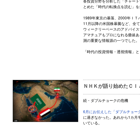
各投資分野を分析した「チャート
とめた「時代の転換点を読む」を
1989年東京の暴落、2000年ＩＴ
11月以降の米国株暴騰など、全
ウィークリーベースのアドバイス
アマチュアもプロになれる価値あ
測の重要な情報源の一つでした。
「時代の投資情報・透視情報」と
ＮＨＫが語り始めたＣＩ
続・ダブルチョークの危機
6月にお伝えした「ダブルチョー
に過ぎなかった。あれから1カ月
いている。