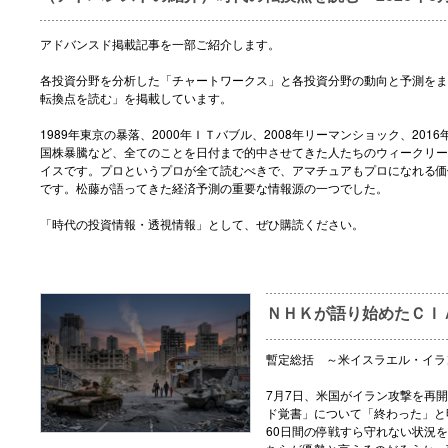
アドバンスド掲載記事を一部ご紹介します。
各投資分野を分析した「チャートワークス」と各投資分野の動向と予測をま
転換点を読む」を掲載しています。
1989年東京の暴落、2000年ＩＴバブル、2008年リーマンショック、2016
国株暴騰など、全てのことを日付まで的中させてきた人たちのウィークリー
イスです。プロというプロが全て読むべきで、アマチュアもプロになれる価
です。松藤が語ってきた経済予測の重要な情報源の一つでした。
「時代の投資情報・透視情報」として、ぜひ購読ください。
ＮＨＫが語り始めたＣＩ
暫定総括 ～米イスラエル・イラ
7月7日、米国がイラン攻撃を再
ド覚書」について「終わった」と
60日間の停戦すら守れない状況