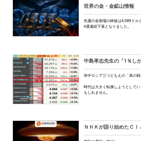
世界の金・金鉱山情報
先週の金相場の終値は4,089ドル
4週連続下落となりました。
中島孝志先生の「1％し
米中ロシア三つどもえの「表の戦
時代は大きく転換しようとしてい
もしれません。
ＮＨＫが語り始めたＣＩ