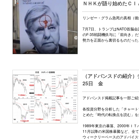
ＮＨＫが語り始めたＣＩ
リンゼー・グラム急死の真相（後
7月7日、トランプはNATO首脳
のF-35戦闘機供与に「前向き」
勢力を正面から裏切るものだった
（アドバンスドの紹介）チ
25日 金
アドバンスド掲載記事を一部ご紹
各投資分野を分析した「チャート
とめた「時代の転換点を読む」を
1989年東京の暴落、2000年ＩＴ
11月以降の米国株暴騰など、全
ウィークリーベースのアドバイス