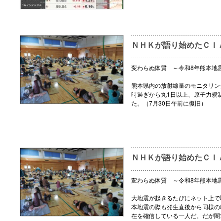
ＮＨＫが語り始めたＣＩ
変わらぬ体質 ～令和8年熊本地
熊本県内の放射線量のモニタリング
時過ぎから丸1日以上、原子力規
た。（7月30日午前に復旧）
ＮＨＫが語り始めたＣＩ
変わらぬ体質 ～令和8年熊本地
大地震が起きるたびにネット上で
本地震の際も発生直後から同様の
在を確信している一人だ。だが闇