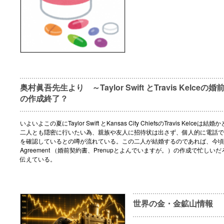
奥村眞吾先生より ～Taylor Swift とTravis Kelceの婚前契約
の作成終了？
いよいよこの夏にTaylor Swift とKansas City ChiefsのTravis Kelce
二人とも隠密に行いたい為、親族や友人に招待状は出さず、個人的に電話で
を確認しているとの噂が流れている。この二人が結婚するのであれば、今頃はPre
Agreement （婚前契約書、Prenupとよんでいますが。）の作成で忙しいだろ
伝えている。
世界の金・金鉱山情報