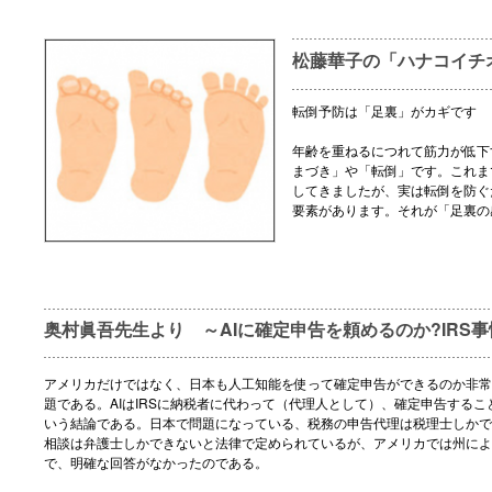
松藤華子の「ハナコイチ
転倒予防は「足裏」がカギです
年齢を重ねるにつれて筋力が低下
まづき」や「転倒」です。これま
してきましたが、実は転倒を防ぐ
要素があります。それが「足裏の
奥村眞吾先生より ～AIに確定申告を頼めるのか?IRS事
アメリカだけではなく、日本も人工知能を使って確定申告ができるのか非常
題である。AIはIRSに納税者に代わって（代理人として）、確定申告するこ
いう結論である。日本で問題になっている、税務の申告代理は税理士しかで
相談は弁護士しかできないと法律で定められているが、アメリカでは州によ
で、明確な回答がなかったのである。