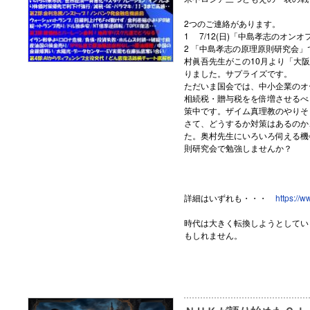
2つのご連絡があります。
1 7/12(日)「中島孝志のオ
2 「中島孝志の原理原則研究会
村眞吾先生がこの10月より「大
りました。サプライズです。
ただいま国会では、中小企業のオ
相続税・贈与税をを倍増させるべく
策中です。ザイム真理教のやりそ
さて、どうするか対策はあるのか
た。奥村先生にいろいろ伺える機
則研究会で勉強しませんか？
詳細はいずれも・・・
https://
時代は大きく転換しようとしてい
もしれません。