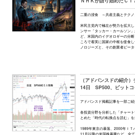
ＮＨＫが語り始めたＣＩ
二重の浸食 ～共産主義とテクノ
米民主党内で極左が勢力を拡大し
ンサー「タッカー・カールソン」
ど、米国内のイデオロギーの分断
ころで着実に国家の中枢を侵食し
ノロジーズと、その創業者ピータ
（アドバンスドの紹介）チ
14日 SP500、ビット
アドバンスド掲載記事を一部ご紹
各投資分野を分析した「チャート
とめた「時代の転換点を読む」を
1989年東京の暴落、2000年ＩＴ
11月以降の米国株暴騰など、全