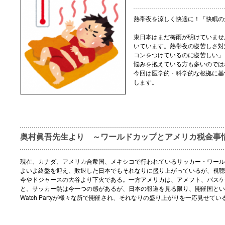
熱帯夜を涼しく快適に！「快眠の
東日本はまだ梅雨が明けていませ
いています。熱帯夜の寝苦しさ対
コンをつけているのに寝苦しい」
悩みを抱えている方も多いのでは
今回は医学的・科学的な根拠に基
します。
奥村眞吾先生より ～ワールドカップとアメリカ税金事
現在、カナダ、アメリカ合衆国、メキシコで行われているサッカー・ワール
よいよ終盤を迎え、敗退した日本でもそれなりに盛り上がっているが、視聴
今やドジャースの大谷より下火である。一方アメリカは、アメフト、バスケ
と、サッカー熱は今一つの感があるが、日本の報道を見る限り、開催国とい
Watch Partyが様々な所で開催され、それなりの盛り上がりを一応見せてい