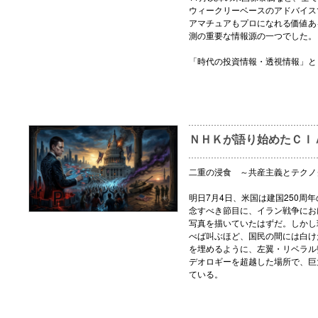
ウィークリーベースのアドバイス
アマチュアもプロになれる価値あ
測の重要な情報源の一つでした。
「時代の投資情報・透視情報」と
ＮＨＫが語り始めたＣＩ
二重の浸食 ～共産主義とテクノ
明日7月4日、米国は建国250周
念すべき節目に、イラン戦争にお
写真を描いていたはずだ。しかし
べば叫ぶほど、国民の間には白け
を埋めるように、左翼・リベラル
デオロギーを超越した場所で、巨
ている。