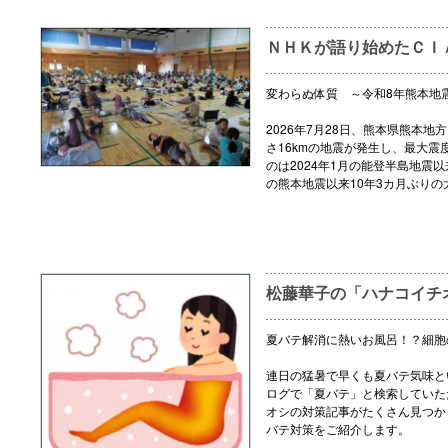
ＮＨＫが語り始めたＣＩ
変わらぬ体質 ～令和8年熊本地
2026年7月28日、熊本県熊本地
さ16kmの地震が発生し、最大震
のは2024年1月の能登半島地震以
の熊本地震以来10年3カ月ぶりの
松藤華子の「ハナコイチ
夏バテ解消に熱いお風呂！？細胞
連日の猛暑で早くも夏バテ気味と
ログで「夏バテ」と検索していた
オシの対策記事がたくさん見つか
バテ対策をご紹介します。