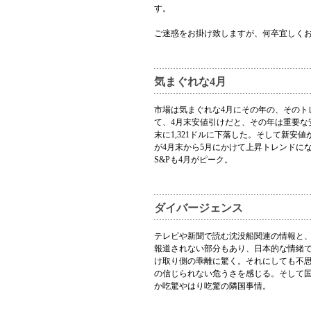
す。
ご迷惑をお掛け致しますが、何卒宜しく
気まぐれな4月
市場は気まぐれな4月にその年の、そのト
て、4月末安値引けだと、その年は重要な安値
末に1,321ドルに下落した。そして新安値
が4月末から5月にかけて上昇トレンドに
S&Pも4月がピーク。
ダイバージェンス
テレビや新聞で読む沈没船関連の情報と
報道されない部分もあり、日本的な情緒
け取り側の乖離に驚く。それにしても不思
の信じられない危うさを感じる。そして
か吃驚やはり吃驚の隣国事情。