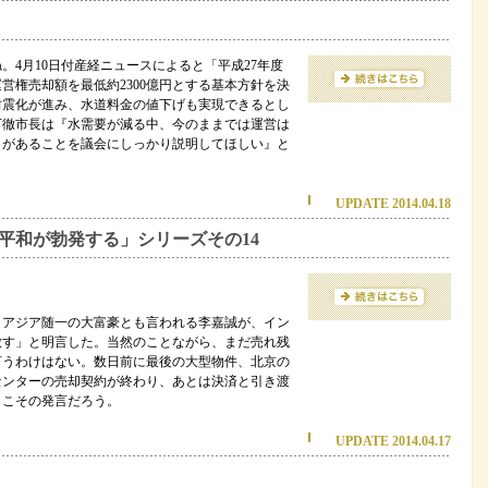
。4月10日付産経ニュースによると「平成27年度
営権売却額を最低約2300億円とする基本方針を決
耐震化が進み、水道料金の値下げも実現できるとし
下徹市長は『水需要が減る中、今のままでは運営は
トがあることを議会にしっかり説明してほしい』と
UPDATE 2014.04.18
、平和が勃発する」シリーズその14
、アジア随一の大富豪とも言われる李嘉誠が、イン
放す」と明言した。当然のことながら、まだ売れ残
言うわけはない。数日前に最後の大型物件、北京の
センターの売却契約が終わり、あとは決済と引き渡
らこその発言だろう。
UPDATE 2014.04.17