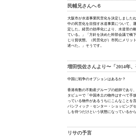
民輔兄さんへ６
大阪市が水道事業民営化を決定しましたね
中の民営化を目指す水道事業について、運
定した。経営の効率化により、水道管の
ている。」「方針を決めた幹部会議で橋
じり貧状態。（民営化が）市民にメリッ
述べた。」そうです。
増田悦佐さんより〜「2014年
中国に戦争のオプションはあるか？
香港有数の不動産グループの総帥であり
タビューで「中国本土の物件はすべて手
っている物件があるうちにこんなことを
パシフィック・センター・ショッピング
しを待つだけという状態になっているか
リサの予言