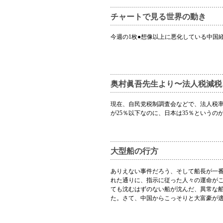
チャートで見る世界の動き
今週の1枚●想像以上に悪化している中国
奥村眞吾先生より〜法人税減税
現在、自民党税制調査会などで、法人税
が25％以下なのに、日本は35％というの
大型船の行方
ありえない事件だろう、そして船長が一
れた通りに、指示に従った人々の運命が
ても沈むはずのない船が沈んだ、異常な
た。さて、中国からこっそりと大富豪が