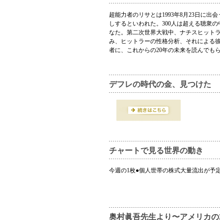
超能力者のリサとは1993年8月23日に
しするといわれた。300人は超える聴衆
なた。第二次世界大戦中、ナチスヒット
み、ヒットラーの性格分析、それによる
者に、これからの20年の未来を読んでも
デフレの時代の金、見つけた
チャートで見る世界の動き
今週の1枚●個人世帯の株式大量流出が予
奥村眞吾先生より〜アメリカの2