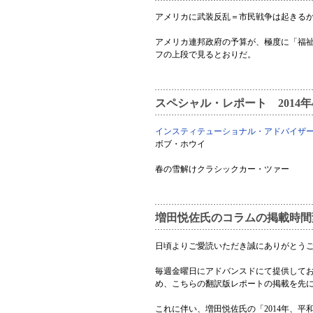
アメリカに武装反乱＝市民戦争は起きる
アメリカ連邦政府の予算が、極度に「福祉
フの上段で見るとおりだ。
スペシャル・レポート 2014
インスティテューショナル・アドバイザ
ボブ・ホウイ
春の雪解けクラシックカー・ツァー
増田悦佐氏のコラムの掲載時間
日頃よりご愛読いただき誠にありがとう
毎週金曜日にアドバンスドにて提供して
め、こちらの翻訳版レポートの掲載を先
これに伴い、増田悦佐氏の「2014年、平