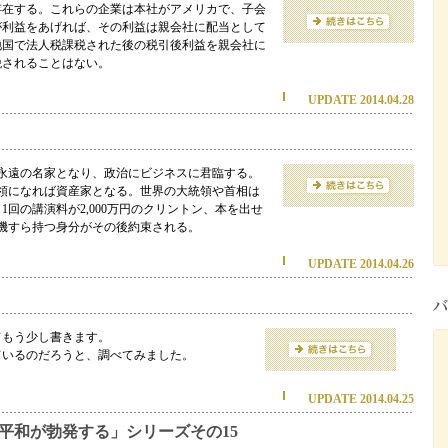
存在する。これらの企業は本社がアメリカで、子会
が利益をあげれば、その利益は親会社に配当として
地国で法人税課税された後の税引後利益を親会社に
税されることはない。
UPDATE 2014.04.28
永遠の名家となり、政治にビジネスに君臨する。
統領になれば資産家となる。世界の大統領や首相は
回の講演料が2,000万円のクリントン、本を出せ
機すら持つ身分がその後約束される。
UPDATE 2014.04.26
てもう少し書きます。
ているのだろうと、調べてみました。
UPDATE 2014.04.25
、平和が勃発する」シリーズその15