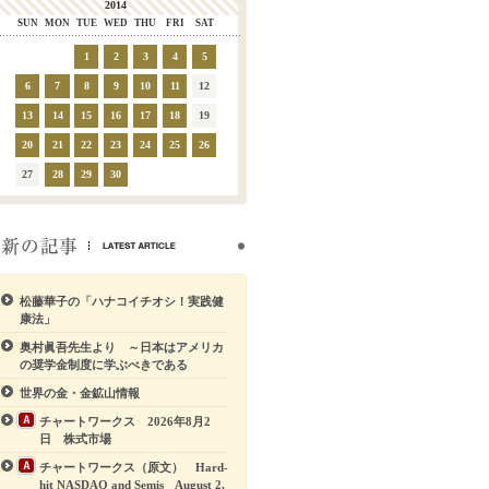
2014
SUN
MON
TUE
WED
THU
FRI
SAT
1
2
3
4
5
6
7
8
9
10
11
12
13
14
15
16
17
18
19
20
21
22
23
24
25
26
27
28
29
30
松藤華子の「ハナコイチオシ！実践健
康法」
奥村眞吾先生より ～日本はアメリカ
の奨学金制度に学ぶべきである
世界の金・金鉱山情報
チャートワークス 2026年8月2
日 株式市場
チャートワークス（原文） Hard-
hit NASDAQ and Semis August 2,