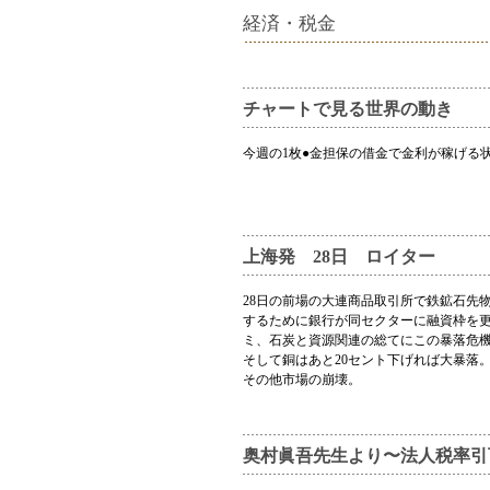
経済・税金
チャートで見る世界の動き
今週の1枚●金担保の借金で金利が稼げる
上海発 28日 ロイター
28日の前場の大連商品取引所で鉄鉱石先物
するために銀行が同セクターに融資枠を
ミ、石炭と資源関連の総てにこの暴落危
そして銅はあと20セント下げれば大暴落
その他市場の崩壊。
奥村眞吾先生より〜法人税率引