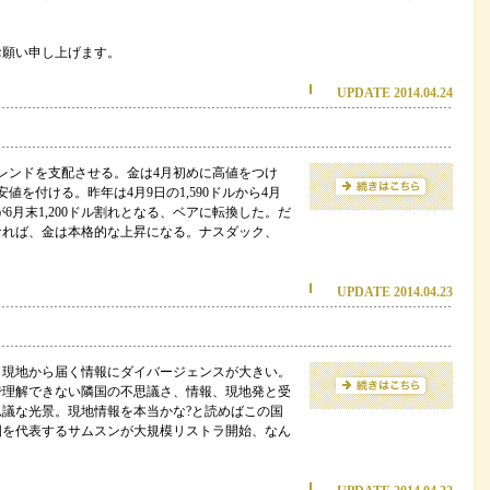
お願い申し上げます。
UPDATE 2014.04.24
レンドを支配させる。金は4月初めに高値をつけ
を付ける。昨年は4月9日の1,590ドルから4月
が6月末1,200ドル割れとなる、ベアに転換した。だ
なれば、金は本格的な上昇になる。ナスダック、
UPDATE 2014.04.23
、現地から届く情報にダイバージェンスが大きい。
で理解できない隣国の不思議さ、情報、現地発と受
議な光景。現地情報を本当かな?と読めばこの国
国を代表するサムスンが大規模リストラ開始、なん