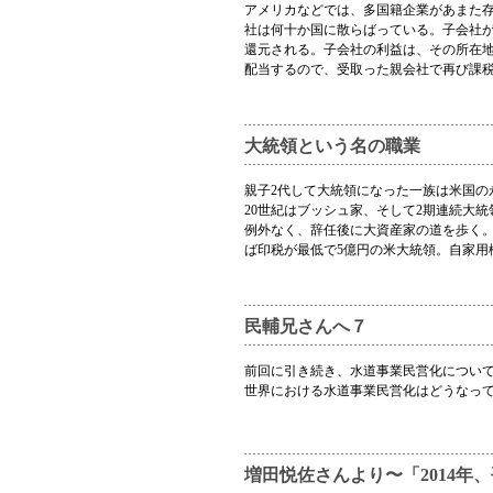
アメリカなどでは、多国籍企業があまた
社は何十か国に散らばっている。子会社
還元される。子会社の利益は、その所在
配当するので、受取った親会社で再び課
大統領という名の職業
親子2代して大統領になった一族は米国の
20世紀はブッシュ家、そして2期連続大
例外なく、辞任後に大資産家の道を歩く。1
ば印税が最低で5億円の米大統領。自家用
民輔兄さんへ７
前回に引き続き、水道事業民営化につい
世界における水道事業民営化はどうなっ
増田悦佐さんより〜「2014年