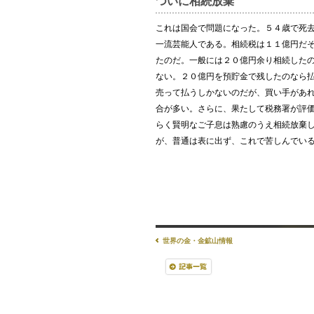
ついに相続放棄
これは国会で問題になった。５４歳で死
一流芸能人である。相続税は１１億円だ
たのだ。一般には２０億円余り相続した
ない。２０億円を預貯金で残したのなら
売って払うしかないのだが、買い手があ
合が多い。さらに、果たして税務署が評
らく賢明なご子息は熟慮のうえ相続放棄
が、普通は表に出ず、これで苦しんでい
世界の金・金鉱山情報