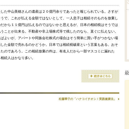
去した中山美穂さんの遺産は２０億円余りであったと報じられている。さすが
そうで、これが払える金額ではないとして、一人息子は相続そのものを放棄し
のだから１１億円は払えるのではないかと思えるが、日本の相続税はそうでは
払うことが出来る。不動産や非上場株式等で残したのなら、直ぐに払えない。
ればよいが、アパートや同族会社株式の場合はそう簡単に買い手がつかない場
価した金額で売れるのかどうか。日本では相続税破産という言葉もある。おそ
したのであろう。この相続放棄の件は、有名人だから一部マスコミに漏れた
る相続人はかなり多い。
松藤華子の「ハナコイチオシ！実践健康法」