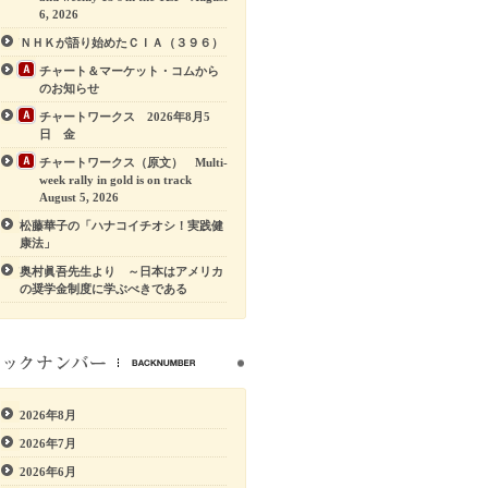
6, 2026
ＮＨＫが語り始めたＣＩＡ（３９６）
チャート＆マーケット・コムから
のお知らせ
チャートワークス 2026年8月5
日 金
チャートワークス（原文） Multi-
week rally in gold is on track
August 5, 2026
松藤華子の「ハナコイチオシ！実践健
康法」
奥村眞吾先生より ～日本はアメリカ
の奨学金制度に学ぶべきである
2026年8月
2026年7月
2026年6月