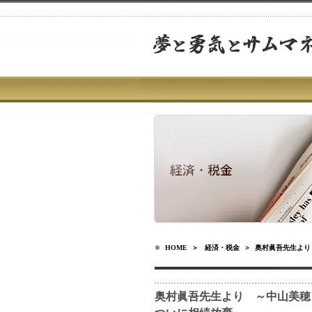
HOME
＞
経済・税金
＞ 奥村眞吾先生より
奥村眞吾先生より ～中山美穂