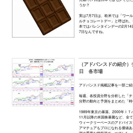
うか？
実は7月7日は、欧米では「ワー
ルチョコレートデー」と呼ばれ、
本ではバレンタインデーの2月1
7日なんですね。
（アドバンスドの紹介）チ
日 各市場
アドバンスド掲載記事を一部ご紹
毎週、各投資分野を分析した「チ
分野の動向と予測をまとめた「時
1989年東京の暴落、2000年ＩＴ
11月以降の米国株暴騰など、全
ウィークリーベースのアドバイス
アマチュアもプロになれる価値あ
測の重要な情報源の一つでした。