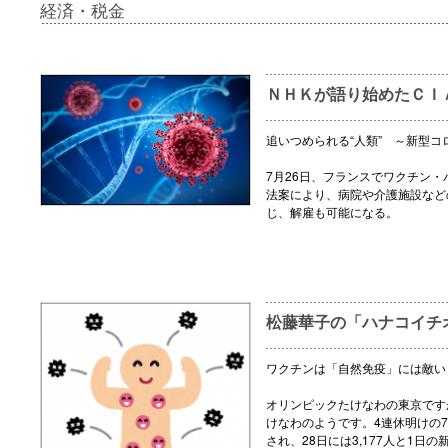
経済・税金
ＮＨＫが語り始めたＣＩ
追いつめられる“人類” ～新型コ
7月26日、フランスでワクチン
法案により、病院や介護施設など
じ、解雇も可能になる。
松藤華子の「ハナコイチ
ワクチンは「自然免疫」には敵い
オリンピックたけなわの東京です
けなわのようです。4連休明けの7
され、28日には3,177人と1