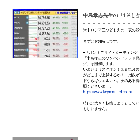
中島孝志先生の「1％し
米中ロシア三つどもえの「表の戦
まずはお知らせです。
■「オンオフサイトミーティング」
「中島孝志のワンハンドレッド倶
グ」を開催します。
いよいよリスクオン！米景気改善
がどこまで上昇するか！ 指数が
ドならばウエルカム。実のある講
照くださいませ。
https://www.keymannet.co.jp/
時代は大きく転換しようとしてい
もしれません。