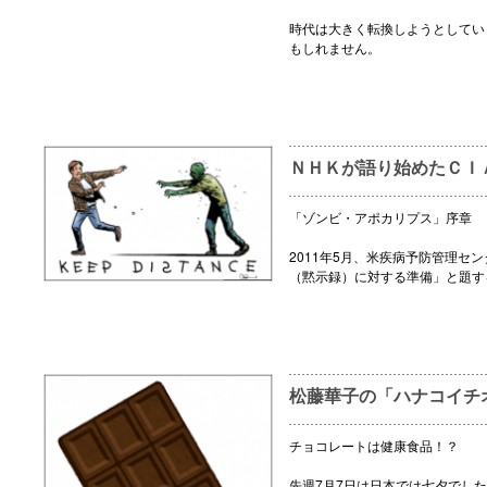
時代は大きく転換しようとしてい
もしれません。
ＮＨＫが語り始めたＣＩ
「ゾンビ・アポカリプス」序章 
2011年5月、米疾病予防管理セ
（黙示録）に対する準備」と題す
松藤華子の「ハナコイチ
チョコレートは健康食品！？
先週7月7日は日本では七夕でし