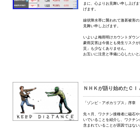
まに、心よりお見舞い申し上げま
げます。
線状降水帯に襲われて激甚被害の
見舞い申し上げます。
いよいよ梅雨明けカウントダウン
豪雨災害は今後とも発生リスクが
災」も少なくありません。
お互いに注意と準備に心したいと
ＮＨＫが語り始めたＣＩ
「ゾンビ・アポカリプス」序章 
先々月、ワクチン接種者に磁石や
いでいることを紹介し、ワクチン
含まれていることが原因ではない