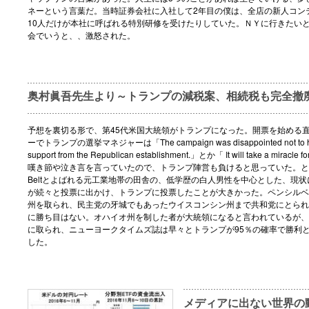
ネーという言葉だ。当時証券会社に入社して2年目の僕は、全店の新人コン
10人だけが本社に呼ばれる特別研修を受けたりしていた。ＮＹに行きたい
会でいうと、、激怒された。
奥村眞吾先生より～トランプの減税案、相続税も完全撤
予想を裏切る形で、第45代米国大統領がトランプになった。開票を始める
ーでトランプの選挙マネジャーは「The campaign was disappointed not to ha
support from the Republican establishment.」とか「 It will take a miracle f
嘆き節や泣き言を言っていたので、トランプ陣営も負けると思っていた。とこ
Beltとよばれる元工業地帯の田舎の、低学歴の白人男性を中心とした、現
が続々と投票に出かけ、トランプに投票したことが大きかった。ペンシルベ
州を取られ、民主党の牙城でもあったウイスコンシン州まで共和党にとられ
に勝ち目はない。オハイオ州を制した者が大統領になると言われているが、
に取られ、ニューヨークタイムズ誌は早々とトランプが95％の確率で勝利
した。
メディアに出ない世界の動き