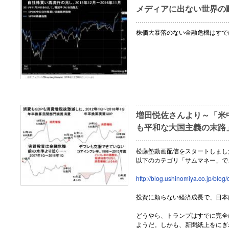
メディアに出ない世界の動き
株価大暴落のない金融危機はすで
増田悦佐さんより～「米
も平和な大国主義の末路
松藤塾動画配信をスタートしまし
以下のカテゴリ「サムマネー」で
http://blog.ushinomiya.co.jp/blog
投資に頼らない経済成長で、日本
どうやら、トランプはすでに完全
ようだ。しかも、新聞紙上をにぎ