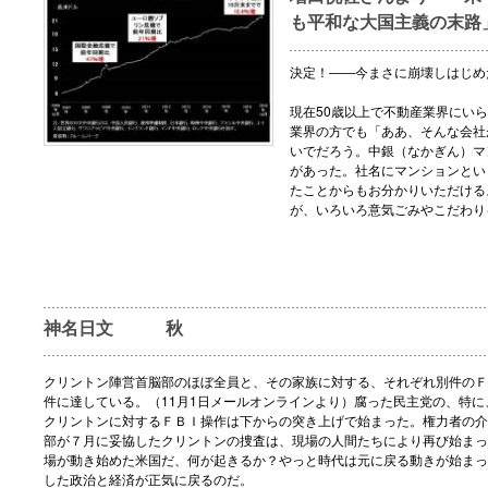
も平和な大国主義の末路
決定！――今まさに崩壊しはじめ
現在50歳以上で不動産業界にい
業界の方でも「ああ、そんな会社
いでだろう。中銀（なかぎん）マ
があった。社名にマンションとい
たことからもお分かりいただける
が、いろいろ意気ごみやこだわり
神名日文 秋
クリントン陣営首脳部のほぼ全員と、その家族に対する、それぞれ別件のＦ
件に達している。（11月1日メールオンラインより）腐った民主党の、特に
クリントンに対するＦＢＩ操作は下からの突き上げで始まった。権力者の介
部が７月に妥協したクリントンの捜査は、現場の人間たちにより再び始まっ
場が動き始めた米国だ、何が起きるか？やっと時代は元に戻る動きが始まっ
した政治と経済が正気に戻るのだ。