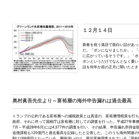
１２月１４日
新春を祝う落語で面白い話があっ
だ。「ポンになりましたか。」「
に広がっているそうです。」「ポ
ポンというだけでなんとなく重い
話を何年か前の正月に聞いたとき
奥村眞吾先生より～富裕層の海外申告漏れは過去最高
トランプの公約である富裕層への減税政策とは真逆の、富裕層増税策を打ち
政府。それに伴って国税庁は富裕層に対しての調査を行った。平成27年事務
7月～平成28年6月)には4,377件の調査を行い、その結果、申告漏れ所得金
追徴課税も120億円と過去最高を記録したと公表した。このうち海外関連の
額は168億円となっている。興味深いのは、最近実施調査されている「国外