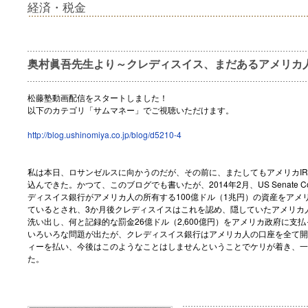
経済・税金
奥村眞吾先生より～クレディスイス、まだあるアメリカ
松藤塾動画配信をスタートしました！
以下のカテゴリ「サムマネー」でご視聴いただけます。
http://blog.ushinomiya.co.jp/blog/d5210-4
私は本日、ロサンゼルスに向かうのだが、その前に、またしてもアメリカIR
込んできた。かつて、このブログでも書いたが、2014年2月、US Senate Com
ディスイス銀行がアメリカ人の所有する100億ドル（1兆円）の資産をアメリ
ているとされ、3か月後クレディスイスはこれを認め、隠していたアメリカ
洗い出し、何と記録的な罰金26億ドル（2,600億円）をアメリカ政府に支
いろいろな問題が出たが、クレディスイス銀行はアメリカ人の口座を全て開
ィーを払い、今後はこのようなことはしませんということでケリが着き、一
た。