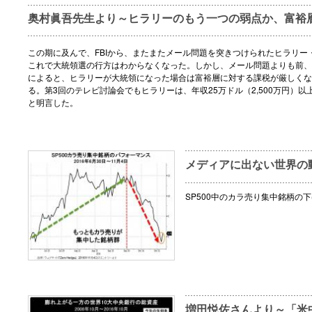
奥村眞吾先生より～ヒラリーのもう一つの弱点か、富裕
この期に及んで、FBIから、またまたメール問題を突きつけられたヒラリー
これで大統領選の行方はわからなくなった。しかし、メール問題よりも前、
によると、ヒラリーが大統領になった場合は富裕層に対する課税が厳しくな
る。第3回のテレビ討論会でもヒラリーは、年収25万ドル（2,500万円）以
と明言した。
メディアに出ない世界の動き
SP500中のカラ売り集中銘柄の
増田悦佐さんより～「米