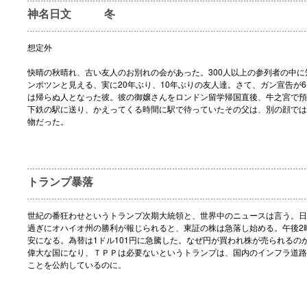
神名日文 冬
想定外
快晴の秋晴れ、古い友人のお別れの会があった。300人以上の参列者の中に
ンポツンと見える、実に20年ぶり、10年ぶりの友人達。さて、ガン宣告が6
は帰らぬ人となった彼。彼の御嬢さんをロンドン留学帰国直後、牛之宮で預
下鉄の駅に送り、かえってくる時間に駅で待っていたその父は、別の顔では
物だった。
トランプ暴落
世紀の番狂わせというトランプ次期大統領と、世界中のニュースは言う。日
過ぎにオハイオ州の勝利が報じられると、東証の株は急落し始める。午後2時半
安になる。為替は1ドル101円に急騰した。なぜ円が買われ株が売られるの
偉大な国になり、ＴＰＰは必要ないというトランプは、国内のインフラ道路
ことを公約しているのに。