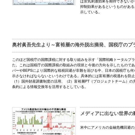
は景気刺激効果を期待できないが
抑制効果があるというものがある
示している。
奥村眞吾先生より～富裕層の海外脱出摘発、国税庁のプ
このほど国税庁の国際課税に対する取り組みを示す「国際戦略トータルプラ
た。これは国税庁の国際課税の取組みの現状と今後の方向を示したものであ
パーやBEPSにより国際的な租税回避が非難を浴びる中、日本の国税庁も何
示さなければならないというわけである。具体的には富裕層の税逃れを防止
（1）国外財産調書制度の活用、（2）富裕層PT（プロジェクトチーム）の
条約による情報交換等を活用するとしている。
メディアに出ない世界の動き
米中にアメリカの金融危機回避の