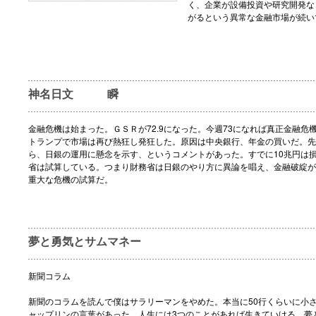
く、企業が設備投資や研究開発な
がるという異常な金融市場が続い
神名日文 瞬
金融危機は始まった。ＧＳＲが72.9になった。今週73になれば真正金融危
トランプで市場は再び熱狂し発狂した。原因は中央銀行、年金の買いだ。先
ら、日銀の運用に懸念を示す、というコメントがあった。すでに10兆円は
省は試算している。つまり財務省は日銀のやり方に異論を唱え、金融破綻が
重大な危機の試算だ。
夢と勇気とサムマネー
新聞コラム
新聞のコラムを読んで僕はサラリーマンをやめた。本当に50行くらいに小
ャップリンの言葉があった。人生には3つのことがあれば生きていける、夢