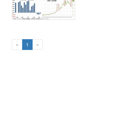
«
1
»