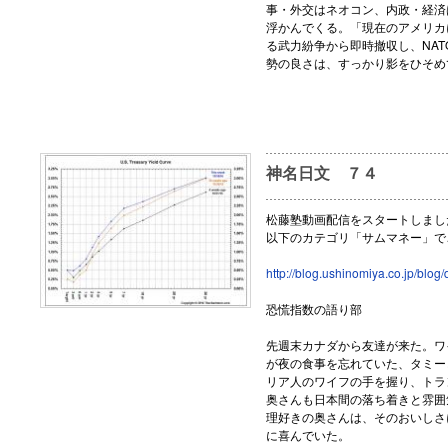
事・外交はネオコン、内政・経済
浮かんでくる。「現在のアメリカ
る武力紛争から即時撤収し、NA
勢の良さは、すっかり影をひそめ
神名日文 ７４
松藤塾動画配信をスタートしまし
以下のカテゴリ「サムマネー」で
http://blog.ushinomiya.co.jp/blog
恐慌指数の語り部
先週末カナダから友達が来た。ワ
が夜の食事を忘れていた、タミー
リア人のワイフの手を握り、トラ
奥さんも日本間の落ち着きと雰囲
理好きの奥さんは、そのおいしさ
に喜んでいた。