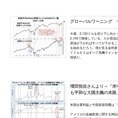
グローバルワーニング 
今週、2,130ドルを切り下に向か
2,105で推移している。だが原
原油が下がればすべてが下がるこ
を始めるだろう。僕が見る金利差
てドルＤＸはすべて危機ラインを
現状だ。
増田悦佐さんより～「米
も平和な大国主義の末路
米国企業利益と中国資源浪費は「
アメリカの金融政策に関する神話