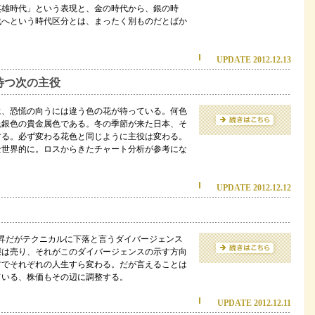
英雄時代」という表現と、金の時代から、銀の時
代へという時代区分とは、まったく別ものだとばか
UPDATE 2012.12.13
つ次の主役
に、恐慌の向うには違う色の花が待っている。何色
色銀色の貴金属色である。冬の季節が来た日本、そ
する。必ず変わる花色と同じように主役は変わる。
全世界的に。ロスからきたチャート分析が参考にな
UPDATE 2012.12.12
昇だがテクニカルに下落と言うダイバージェンス
態は売り、それがこのダイバージェンスの示す方向
方でそれぞれの人生すら変わる。だが言えることは
ちている、株価もその辺に調整する。
UPDATE 2012.12.11