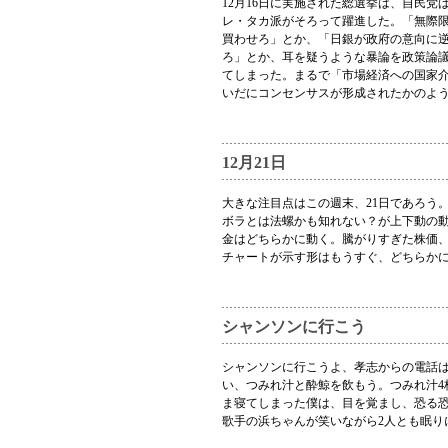
12月16日に実施された総選挙は、自民
レ・タカ派がそろって躍進した。「無際
買わせろ」とか、「日銀が政府の意向に
ろ」とか、耳を疑うような暴論を政策論
てしまった。まるで「市場経済への国家
いだにコンセンサスが形成されたかのよ
12月21日
大きな注目点はこの週末、21日であろう
ボラとは法螺かも知れない？が上下動の
金はどちらかに動く。騰がりすぎた株価
チャートが示す形はもうすぐ、どちらか
シャンソンに行こう
シャンソンに行こうよ、孝志からの電話
い、つみれ汁と酔鯨を飲もう。つみれ汁4
ま寝てしまった僕は、目を覚まし、恐る
歌手の浜ちゃんが笑いながら2人とも眠り