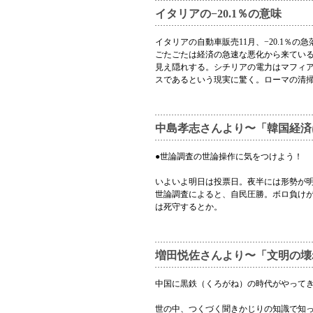
イタリアの−20.1％の意味
イタリアの自動車販売11月、−20.1％の
ごたごたは経済の急速な悪化から来ている
見え隠れする。シチリアの電力はマフィア
スであるという現実に驚く。ローマの清
中島孝志さんより〜「韓国経済
●世論調査の世論操作に気をつけよう！
いよいよ明日は投票日。夜半には形勢が
世論調査によると、自民圧勝。ボロ負けが
は死守するとか。
増田悦佐さんより〜「文明の壊
中国に黒鉄（くろがね）の時代がやって
世の中、つくづく聞きかじりの知識で知