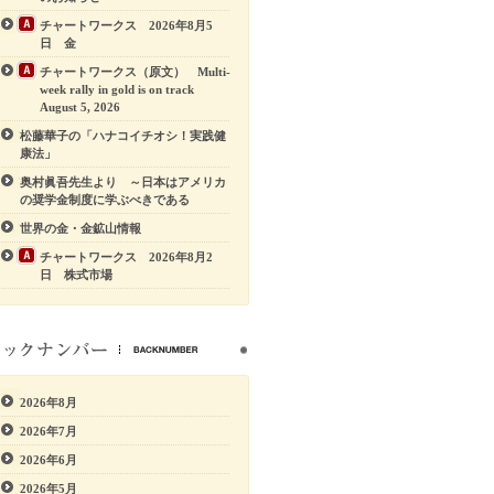
チャートワークス 2026年8月5
日 金
チャートワークス（原文） Multi-
week rally in gold is on track
August 5, 2026
松藤華子の「ハナコイチオシ！実践健
康法」
奥村眞吾先生より ～日本はアメリカ
の奨学金制度に学ぶべきである
世界の金・金鉱山情報
チャートワークス 2026年8月2
日 株式市場
2026年8月
2026年7月
2026年6月
2026年5月