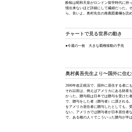
酔鯨は昭和天皇がロンドン留学時代に持
憶出来ないほど詳細にして繊細だった。
ら、良いよ。奥村先生の推薦図書欄を読
チャートで見る世界の動き
●今週の一枚 大きな覇権移動の予兆
奥村眞吾先生より〜国外に住む
2000年改正税法で、国外に居住する者
それ以前は、例えばアメリカにある財産
かった。贈与税は日本では贈与を受けた
で、贈与をした者（贈与者）に課される
をアメリカ居住者に贈与したとしても、
ない。アメリカでは贈与者が日本居住者
で、ある種の人々でこういった贈与が半