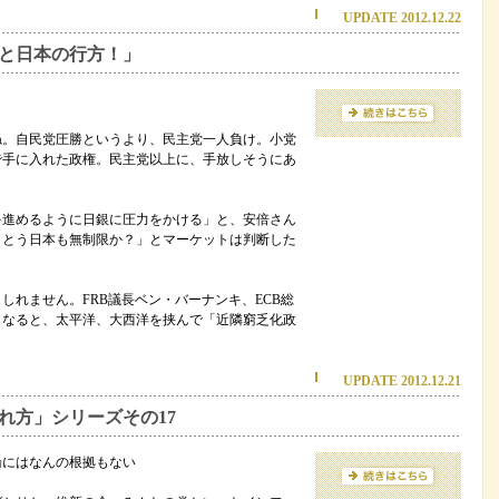
UPDATE 2012.12.22
と日本の行方！」
ね。自民党圧勝というより、民主党一人負け。小党
で手に入れた政権。民主党以上に、手放しそうにあ
を進めるように日銀に圧力をかける」と、安倍さん
うとう日本も無制限か？」とマーケットは判断した
しれません。FRB議長ベン・バーナンキ、ECB総
うなると、太平洋、大西洋を挟んで「近隣窮乏化政
UPDATE 2012.12.21
れ方」シリーズその17
論にはなんの根拠もない