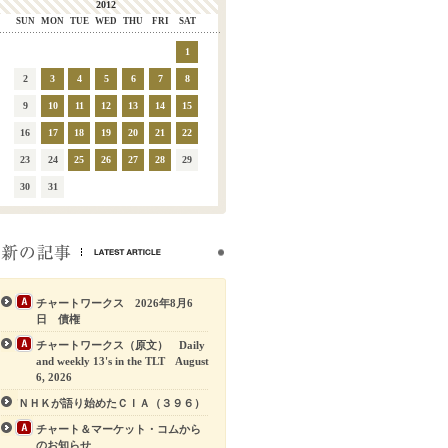
2012
SUN
MON
TUE
WED
THU
FRI
SAT
1
2
3
4
5
6
7
8
9
10
11
12
13
14
15
16
17
18
19
20
21
22
23
24
25
26
27
28
29
30
31
チャートワークス 2026年8月6
日 債権
チャートワークス（原文） Daily
and weekly 13's in the TLT August
6, 2026
ＮＨＫが語り始めたＣＩＡ（３９６）
チャート＆マーケット・コムから
のお知らせ