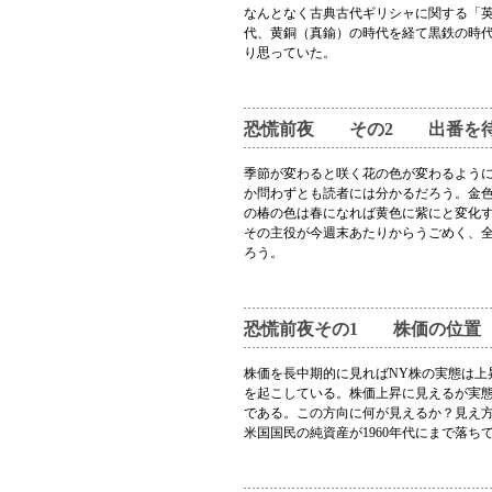
なんとなく古典古代ギリシャに関する「
代、黄銅（真鍮）の時代を経て黒鉄の時
り思っていた。
恐慌前夜 その2 出番を待
季節が変わると咲く花の色が変わるよう
か問わずとも読者には分かるだろう。金
の椿の色は春になれば黄色に紫にと変化
その主役が今週末あたりからうごめく、
ろう。
恐慌前夜その1 株価の位置
株価を長中期的に見ればNY株の実態は上
を起こしている。株価上昇に見えるが実
である。この方向に何が見えるか？見え
米国国民の純資産が1960年代にまで落