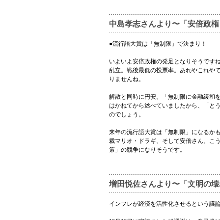
中島孝志さんより〜「安倍政権
●流行語大賞は「無制限」で決まり！
いよいよ安倍政権の発足となりそうです
乱立。戦後最低の投票率。あれやこれや
りませんね。
解散と同時に円安。「無制限に金融緩和
はかねてから述べていましたから、「と
のでしょう。
来年の流行語大賞は「無制限」になるかも
裁マリオ・ドラギ、そして安倍さん。こ
策」の競争になりそうです。
増田悦佐さんより〜「文明の壊
インフレが経済を活性化させるという議