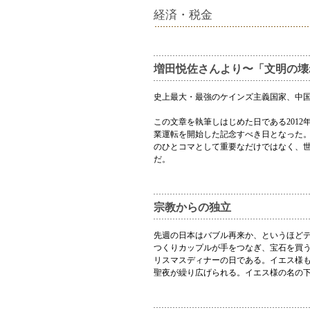
経済・税金
増田悦佐さんより〜「文明の壊
史上最大・最強のケインズ主義国家、中
この文章を執筆しはじめた日である2012
業運転を開始した記念すべき日となった
のひとコマとして重要なだけではなく、
だ。
宗教からの独立
先週の日本はバブル再来か、というほど
つくりカップルが手をつなぎ、宝石を買
リスマスディナーの日である。イエス様
聖夜が繰り広げられる。イエス様の名の