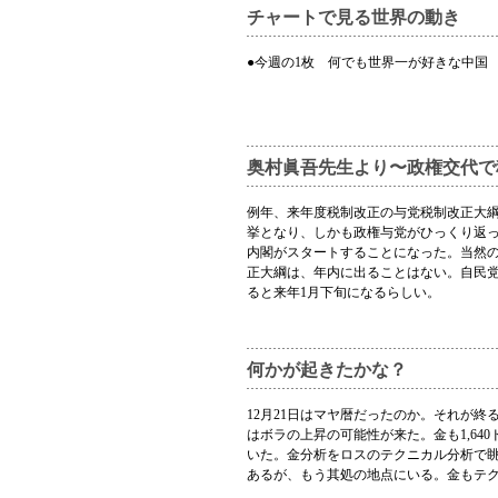
チャートで見る世界の動き
●今週の1枚 何でも世界一が好きな中国
奥村眞吾先生より〜政権交代で
例年、来年度税制改正の与党税制改正大綱
挙となり、しかも政権与党がひっくり返っ
内閣がスタートすることになった。当然の
正大綱は、年内に出ることはない。自民
ると来年1月下旬になるらしい。
何かが起きたかな？
12月21日はマヤ暦だったのか。それが
はボラの上昇の可能性が来た。金も1,64
いた。金分析をロスのテクニカル分析で眺め
あるが、もう其処の地点にいる。金もテ