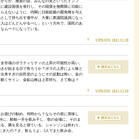
党ばかりか、維新の会、みんなの党といったインフ
限に建設国債を発行し、その国債を無際限に日銀に
逆らえないように、内閣に日銀総裁の罷免権を与え
議として持ち出す連中が、大量に衆議院議員になっ
介入はどんどんやるべし」という方向で、国民のあ
うなムードになっている。
UPDATE 2012.12.20
。全市場のボラティリティの上昇の可能性が高い。
動きが始まる日で有ろうか？ボラの上昇により株と
、出来すぎの自民党のようにその反動は怖い。金の
に動くサイン、金鉱山株は上昇待ち、さて株は？
UPDATE 2012.12.19
はお遊びの勧め。何時から？ならその前に美味し
杯に、酔鯨一升を飲み干し、歌の会場に。そのま
恐る、隣を見ると寝ている。シャンソンは終わり、
にきたの？さ、飲もうよ。3人でまた飲み会。