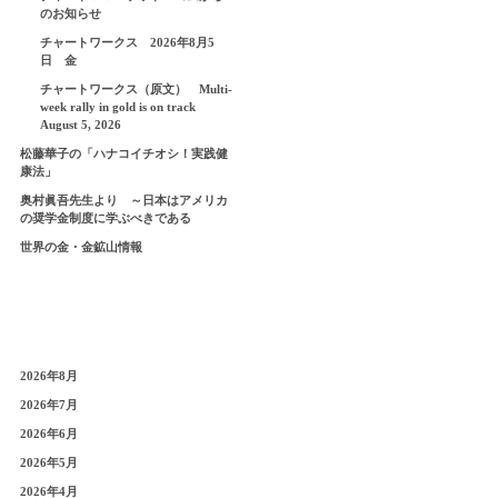
のお知らせ
チャートワークス 2026年8月5
日 金
チャートワークス（原文） Multi-
week rally in gold is on track
August 5, 2026
松藤華子の「ハナコイチオシ！実践健
康法」
奥村眞吾先生より ～日本はアメリカ
の奨学金制度に学ぶべきである
世界の金・金鉱山情報
2026年8月
2026年7月
2026年6月
2026年5月
2026年4月