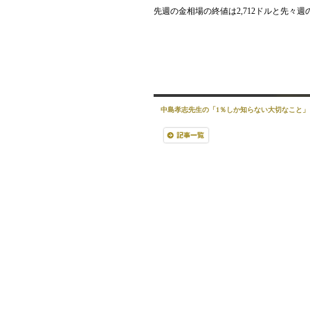
先週の金相場の終値は2,712ドルと先々週
中島孝志先生の「1％しか知らない大切なこと」