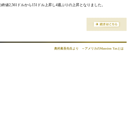
の終値2,561ドルから151ドル上昇し4週ぶりの上昇となりました。
奥村眞吾先生より ～アメリカのMansion Taxとは