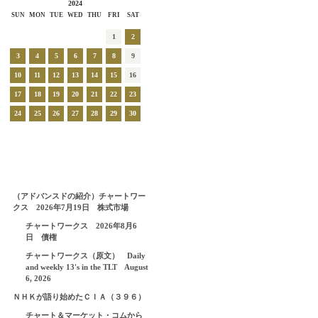
2024
SUN
MON
TUE
WED
THU
FRI
SAT
1
2
3
4
5
6
7
8
9
10
11
12
13
14
15
16
17
18
19
20
21
22
23
24
25
26
27
28
29
30
（アドバンスドの紹介）チャートワー
クス 2026年7月19日 株式市場
チャートワークス 2026年8月6
日 債権
チャートワークス（原文） Daily
and weekly 13's in the TLT August
6, 2026
ＮＨＫが語り始めたＣＩＡ（３９６）
チャート＆マーケット・コムから