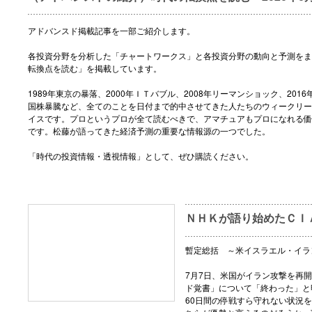
アドバンスド掲載記事を一部ご紹介します。
各投資分野を分析した「チャートワークス」と各投資分野の動向と予測をま
転換点を読む」を掲載しています。
1989年東京の暴落、2000年ＩＴバブル、2008年リーマンショック、2016
国株暴騰など、全てのことを日付まで的中させてきた人たちのウィークリー
イスです。プロというプロが全て読むべきで、アマチュアもプロになれる価
です。松藤が語ってきた経済予測の重要な情報源の一つでした。
「時代の投資情報・透視情報」として、ぜひ購読ください。
ＮＨＫが語り始めたＣＩ
暫定総括 ～米イスラエル・イラ
7月7日、米国がイラン攻撃を再
ド覚書」について「終わった」と
60日間の停戦すら守れない状況