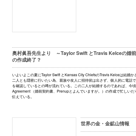
奥村眞吾先生より ～Taylor Swift とTravis Kelceの婚前契約
の作成終了？
いよいよこの夏にTaylor Swift とKansas City ChiefsのTravis Kelce
二人とも隠密に行いたい為、親族や友人に招待状は出さず、個人的に電話で
を確認しているとの噂が流れている。この二人が結婚するのであれば、今頃はPre
Agreement （婚前契約書、Prenupとよんでいますが。）の作成で忙しいだろ
伝えている。
世界の金・金鉱山情報