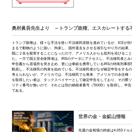
奥村眞吾先生より ～トランプ政権、エスカレートする
トランプ政権は、様々な手法を使い不法移民排除を進めているが、ICEが街
まるで動物のように扱い、拘束し、国外退去をさせる強引なやり方の結果、
既に２名を殺害することになったので、アメリカ人からも批判を浴びること
た。一方で国土安全保障省は、IRSのデータにアクセスし、不法移民者とみ
申告書から居場所を突き止め、更には拳銃を携帯しているIRSの特殊刑事部
動員し、不法移民の拘束を始めている。不法移民者がなぜ確定申告をするの
考えられないが、アメリカでは、不法移民でも将来、アメリカでの永住権・
を取得したい者は、タックスペイヤーとして確定申告をしており、その際ソ
リティ番号が無いので、それとは別の納税者番号（TAXID）を取得し、申
である。
世界の金・金鉱山情報
先週の金相場の終値は4,053ドル