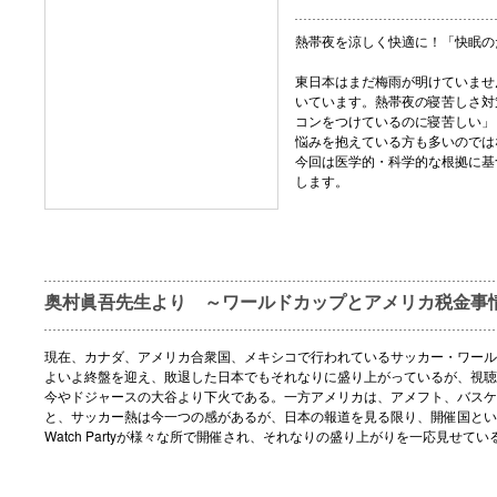
熱帯夜を涼しく快適に！「快眠の
東日本はまだ梅雨が明けていませ
いています。熱帯夜の寝苦しさ対
コンをつけているのに寝苦しい」
悩みを抱えている方も多いのでは
今回は医学的・科学的な根拠に基
します。
奥村眞吾先生より ～ワールドカップとアメリカ税金事
現在、カナダ、アメリカ合衆国、メキシコで行われているサッカー・ワール
よいよ終盤を迎え、敗退した日本でもそれなりに盛り上がっているが、視聴
今やドジャースの大谷より下火である。一方アメリカは、アメフト、バスケ
と、サッカー熱は今一つの感があるが、日本の報道を見る限り、開催国とい
Watch Partyが様々な所で開催され、それなりの盛り上がりを一応見せてい