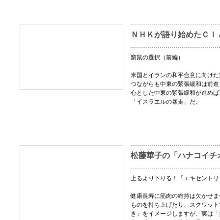
ＮＨＫが語り始めたＣＩ
窮鼠の選択（前編）
米国とイランの和平合意に向けた
つながらも中東の緊張緩和は前進
心とした中東の緊張緩和が進めば
「イスラエルの暴走」だ。
松藤華子の「ハナコイチ
上るより下りる！「エキセントリ
健康長寿に筋肉の維持は欠かせま
ものを持ち上げたり、スクワット
き」をイメージしますが、実は「