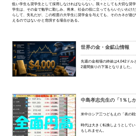
低い学生も奨学生として採用しなければならない。我々としても大切な奨学
学生は、その金で勉学に勤しみ、将来、社会の役に立ってもらいたいわけだ
らして、失礼だが、この程度の大学生に奨学金を与えても、そのカネが遊び
えるのではないかと危惧する場合がある。
世界の金・金鉱山情報
先週の金相場の終値は4,042ドル
2週間振りの下落となりました。
中島孝志先生の「1％し
米中ロシア三つどもえの「表の戦
時代は大きく転換しようとしてい
もしれません。