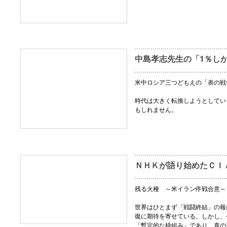
中島孝志先生の「1％し
米中ロシア三つどもえの「表の戦
時代は大きく転換しようとしてい
もしれません。
ＮＨＫが語り始めたＣＩ
残る火種 ～米イラン停戦合意～
世界はひとまず「戦闘終結」の報
復に期待を寄せている。しかし、
「暫定的な枠組み」であり、真の