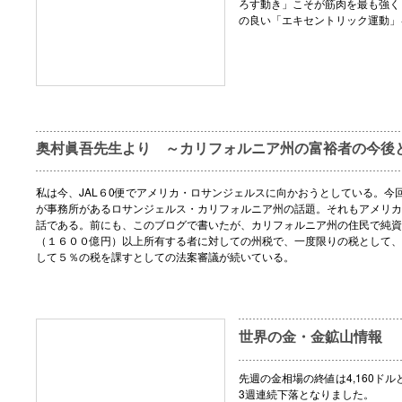
ろす動き」こそが筋肉を最も強く
の良い「エキセントリック運動」
奥村眞吾先生より ～カリフォルニア州の富裕者の今後
私は今、JAL６0便でアメリカ・ロサンジェルスに向かおうとしている。今
が事務所があるロサンジェルス・カリフォルニア州の話題。それもアメリカ
話である。前にも、このブログで書いたが、カリフォルニア州の住民で純資
（１６００億円）以上所有する者に対しての州税で、一度限りの税として、
して５％の税を課すとしての法案審議が続いている。
世界の金・金鉱山情報
先週の金相場の終値は4,160ドル
3週連続下落となりました。