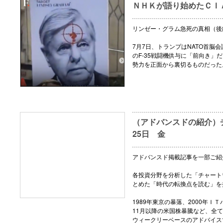
ＮＨＫが語り始めたＣＩ
リンゼー・グラム急死の真相（後
7月7日、トランプはNATO首脳
のF-35戦闘機供与に「前向き」
勢力を正面から裏切るものだった
（アドバンスドの紹介）チ
25日 金
アドバンスド掲載記事を一部ご紹
各投資分野を分析した「チャート
とめた「時代の転換点を読む」を
1989年東京の暴落、2000年ＩＴ
11月以降の米国株暴騰など、全
ウィークリーベースのアドバイス