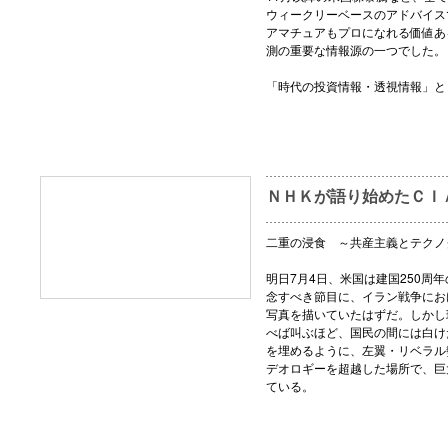
ウィークリーベースのアドバイス
アマチュアもプロになれる価値あ
測の重要な情報源の一つでした。
「時代の投資情報・透視情報」と
ＮＨＫが語り始めたＣＩ
二重の浸食 ～共産主義とテクノ
明日7月4日、米国は建国250周
念すべき節目に、イラン戦争にお
写真を描いていたはずだ。しかし
べば叫ぶほど、国民の間には白け
を埋めるように、左翼・リベラル
デオロギーを超越した場所で、巨
ている。