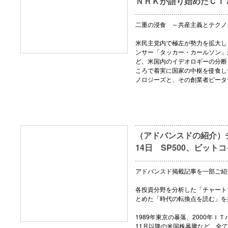
ＮＨＫが語り始めたＣＩ
二重の浸食 ～共産主義とテクノ
米民主党内で極左が勢力を拡大し
ンサー「タッカー・カールソン」
ど、米国内のイデオロギーの分断
ころで着実に国家の中枢を侵食し
ノロジーズと、その創業者ピータ
（アドバンスドの紹介）チ
14日 SP500、ビット
アドバンスド掲載記事を一部ご紹
各投資分野を分析した「チャート
とめた「時代の転換点を読む」を
1989年東京の暴落、2000年ＩＴ
11月以降の米国株暴騰など、全