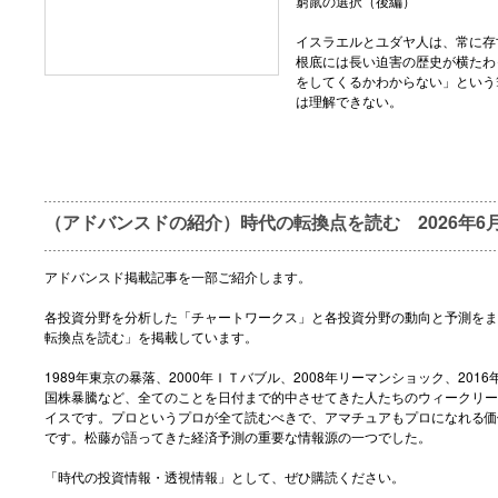
窮鼠の選択（後編）
イスラエルとユダヤ人は、常に存
根底には長い迫害の歴史が横たわ
をしてくるかわからない」という
は理解できない。
（アドバンスドの紹介）時代の転換点を読む 2026年6
アドバンスド掲載記事を一部ご紹介します。
各投資分野を分析した「チャートワークス」と各投資分野の動向と予測をま
転換点を読む」を掲載しています。
1989年東京の暴落、2000年ＩＴバブル、2008年リーマンショック、2016
国株暴騰など、全てのことを日付まで的中させてきた人たちのウィークリー
イスです。プロというプロが全て読むべきで、アマチュアもプロになれる価
です。松藤が語ってきた経済予測の重要な情報源の一つでした。
「時代の投資情報・透視情報」として、ぜひ購読ください。