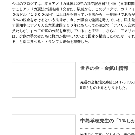
今回のブログでは、本日アメリカ建国250年の独立記念日7月4日（日本時間
すこしアメリカ憲法の話も織り交ぜた。以前から、このブログで、カリフォ
０億ドル（１６００億円）以上財産を持っている者から、一度限りであるが
５％の税金をかけるという法律が、今、州議会で論議を呼んでいる。民主党
ア州知事はアメリカ合衆国建国２５０年にあたっての演説で「アメリカ合衆
父たちが、すべての富の分配を重視している」と主張、」さらに「アメリカ
は、少数の手の者たちに権力が集中しないよう国家を構築したのだが、それ
る」と暗に共和党・トランプ大統領を非難した。
世界の金・金鉱山情報
先週の金相場の終値は4,175ドル
5週ぶりの上昇となりました。
中島孝志先生の「1％し
米中ロシア三つどもえの「表の戦