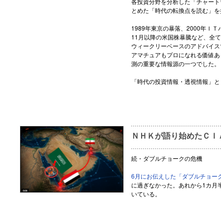
各投資分野を分析した「チャート
とめた「時代の転換点を読む」を
1989年東京の暴落、2000年ＩＴ
11月以降の米国株暴騰など、全
ウィークリーベースのアドバイス
アマチュアもプロになれる価値あ
測の重要な情報源の一つでした。
「時代の投資情報・透視情報」と
ＮＨＫが語り始めたＣＩ
続・ダブルチョークの危機
6月にお伝えした「ダブルチョー
に過ぎなかった。あれから1カ月
いている。