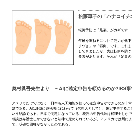
松藤華子の「ハナコイチ
転倒予防は「足裏」がカギです
年齢を重ねるにつれて筋力が低下
まづき」や「転倒」です。これま
してきましたが、実は転倒を防ぐ
要素があります。それが「足裏の
奥村眞吾先生より ～AIに確定申告を頼めるのか?IRS事
アメリカだけではなく、日本も人工知能を使って確定申告ができるのか非常
題である。AIはIRSに納税者に代わって（代理人として）、確定申告するこ
いう結論である。日本で問題になっている、税務の申告代理は税理士しかで
相談は弁護士しかできないと法律で定められているが、アメリカでは州によ
で、明確な回答がなかったのである。