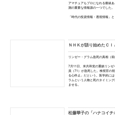
アマチュアもプロになれる価値あ
測の重要な情報源の一つでした。
「時代の投資情報・透視情報」と
ＮＨＫが語り始めたＣＩ
リンゼー・グラム急死の真相（前
7月11日、米共和党の重鎮リン
員（71）が急死した。検視官の
る心停止」だという。医学的には
ラムという人物と死のタイミング
ませる。
松藤華子の「ハナコイチ