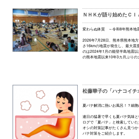
ＮＨＫが語り始めたＣＩ
変わらぬ体質 ～令和8年熊本地
2026年7月28日、熊本県熊本地
さ16kmの地震が発生し、最大震
のは2024年1月の能登半島地震以
の熊本地震以来10年3カ月ぶりの
松藤華子の「ハナコイチ
夏バテ解消に熱いお風呂！？細胞
連日の猛暑で早くも夏バテ気味と
ログで「夏バテ」と検索していた
オシの対策記事がたくさん見つか
バテ対策をご紹介します。