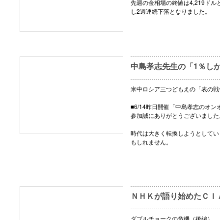
先週の金相場の終値は4,219ドル
し2週連続下落となりました。
中島孝志先生の「1％し
米中ロシア三つどもえの「表の戦
■6/14昨日開催「中島孝志のオ
参加誠にありがとうございました
時代は大きく転換しようとしてい
もしれません。
ＮＨＫが語り始めたＣＩ
ダブルチョークの危機（後編）