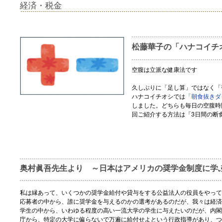
経済・税金
松藤華子の「ハナコイチ
空腹は立派な健康法です
久しぶりに「足し算」ではなく「
ハナコイチオシでは
「朝食抜きダ
しました。どちらも毎日の空腹時
回ご紹介する方法は「3日間の断
奥村眞吾先生より ～日本はアメリカの奨学金制度に学
私は縁あって、いくつかの奨学金給付や貸与をする公益法人の役員をやって
応募者の中から、誰に奨学金を与えるのかの選考があるのだが、我々は経済
学生の中から、いわゆる程度の高い一流大学の学生に与えたいのだが、内閣
庁から、特定の大学に偏らないで万遍に給付せよという行政指導があり、つ