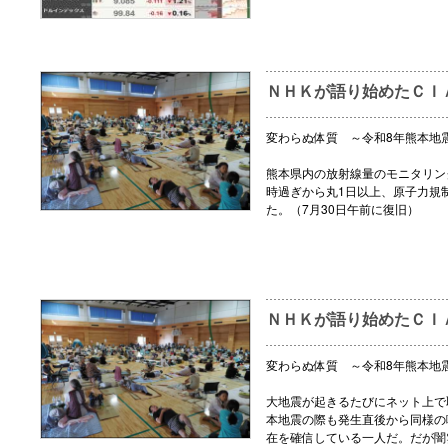
ＮＨＫが語り始めたＣＩ
変わらぬ体質 ～令和8年熊本地
熊本県内の放射線量のモニタリング
時過ぎから丸1日以上、原子力規
た。（7月30日午前に復旧）
ＮＨＫが語り始めたＣＩ
変わらぬ体質 ～令和8年熊本地
大地震が起きるたびにネット上で
本地震の際も発生直後から同様の
在を確信している一人だ。だが闇