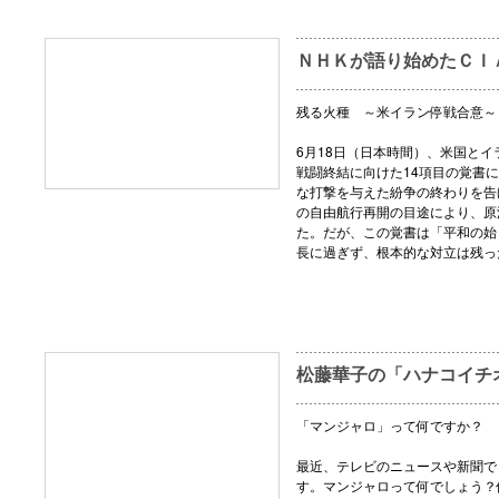
ＮＨＫが語り始めたＣＩ
残る火種 ～米イラン停戦合意～
6月18日（日本時間）、米国とイ
戦闘終結に向けた14項目の覚書
な打撃を与えた紛争の終わりを告
の自由航行再開の目途により、原
た。だが、この覚書は「平和の始
長に過ぎず、根本的な対立は残っ
松藤華子の「ハナコイチ
「マンジャロ」って何ですか？
最近、テレビのニュースや新聞で
す。マンジャロって何でしょう？