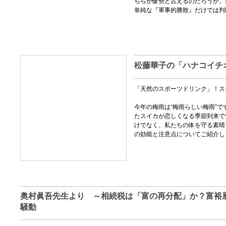
ちらが優勢と言えるのだろうか。
単純な『軍事的勝敗』だけでは判
松藤華子の「ハナコイチ
「天然のスポーツドリンク」！ス
今年の梅雨は“梅雨らしい梅雨”
たスイカが恋しくなる季節到来で
けでなく、私たちの体を守る素晴
の効能と注意点についてご紹介し
奥村眞吾先生より ～相続税は「富の再分配」か？富裕
騒動