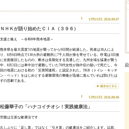
UPDATE 2026.08.07
ＮＨＫが語り始めたＣＩＡ（３９６）
支援と備え ～令和8年熊本地震～
熊本県を最大震度7の地震が襲ってから9日間が経過した。死者は38人に上
り、8月6日時点で130カ所の避難所に7千人弱が身を寄せている。停電は3日後
に全面復旧したものの、断水は長期化する見通しだ。九州全域を猛暑が襲う
中、8月2日には車中泊で避難していた70代女性が熱中症の疑いで死亡し、今
回の地震における初の「災害関連死」と認定された。TKB（トイレ・キッチ
ン・ベッド）をはじめとする避難環境の整備が迅速に進んでいれば防げたは
ずの悲劇である。
UPDATE 2026.08.06
松藤華子の「ハナコイチオシ！実践健康法」
空腹は立派な健康法です
久しぶりに「足し算」ではなく「引き算」の健康法をご紹介します。以前、