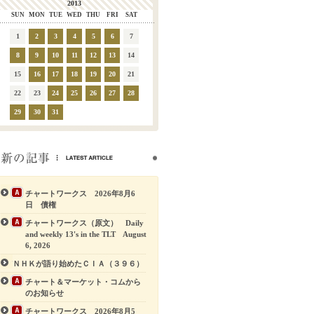
2013
SUN
MON
TUE
WED
THU
FRI
SAT
1
2
3
4
5
6
7
8
9
10
11
12
13
14
15
16
17
18
19
20
21
22
23
24
25
26
27
28
29
30
31
チャートワークス 2026年8月6
日 債権
チャートワークス（原文） Daily
and weekly 13's in the TLT August
6, 2026
ＮＨＫが語り始めたＣＩＡ（３９６）
チャート＆マーケット・コムから
のお知らせ
チャートワークス 2026年8月5