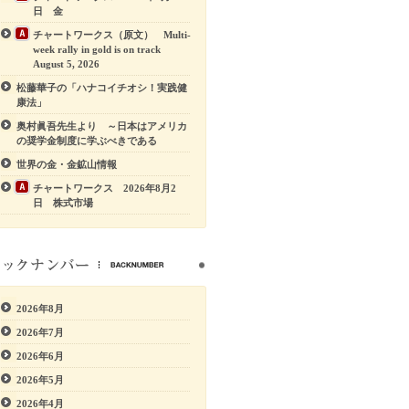
日 金
チャートワークス（原文） Multi-
week rally in gold is on track
August 5, 2026
松藤華子の「ハナコイチオシ！実践健
康法」
奥村眞吾先生より ～日本はアメリカ
の奨学金制度に学ぶべきである
世界の金・金鉱山情報
チャートワークス 2026年8月2
日 株式市場
2026年8月
2026年7月
2026年6月
2026年5月
2026年4月