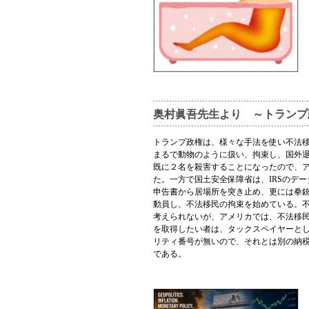
奥村眞吾先生より ～トランプ
トランプ政権は、様々な手法を使い不法移
まるで動物のように扱い、拘束し、国外
既に２名を殺害することになったので、
た。一方で国土安全保障省は、IRSのデ
申告書から居場所を突き止め、更には拳銃
動員し、不法移民の拘束を始めている。
考えられないが、アメリカでは、不法移
を取得したい者は、タックスペイヤーと
リティ番号が無いので、それとは別の納税
である。