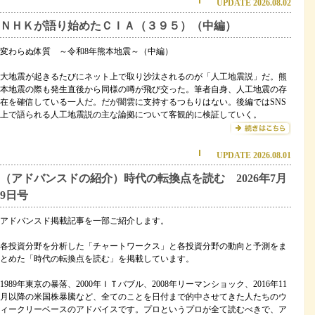
UPDATE 2026.08.02
ＮＨＫが語り始めたＣＩＡ（３９５）（中編）
変わらぬ体質 ～令和8年熊本地震～（中編）
大地震が起きるたびにネット上で取り沙汰されるのが「人工地震説」だ。熊
本地震の際も発生直後から同様の噂が飛び交った。筆者自身、人工地震の存
在を確信している一人だ。だが闇雲に支持するつもりはない。後編ではSNS
上で語られる人工地震説の主な論拠について客観的に検証していく。
UPDATE 2026.08.01
（アドバンスドの紹介）時代の転換点を読む 2026年7月
9日号
アドバンスド掲載記事を一部ご紹介します。
各投資分野を分析した「チャートワークス」と各投資分野の動向と予測をま
とめた「時代の転換点を読む」を掲載しています。
1989年東京の暴落、2000年ＩＴバブル、2008年リーマンショック、2016年11
月以降の米国株暴騰など、全てのことを日付まで的中させてきた人たちのウ
ィークリーベースのアドバイスです。プロというプロが全て読むべきで、ア