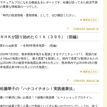
マチュアもプロになれる価値あるレポートです。松藤が語ってきた経済予測
の重要な情報源の一つでした。
「時代の投資情報・透視情報」として、ぜひ購読ください。
UPDATE 2026.07.31
ＮＨＫが語り始めたＣＩＡ（３９５）（前編）
変わらぬ体質 ～令和8年熊本地震～（前編）
2026年7月28日、熊本県熊本地方を震源とするマグニチュード7.1、震源の深
さ16kmの地震が発生し、最大震度7を観測した。国内で震度7が観測されたの
は2024年1月の能登半島地震以来2年6カ月ぶり、熊本県内では2016年4月の熊
本地震以来10年3カ月ぶりの大地震だ。
UPDATE 2026.07.30
松藤華子の「ハナコイチオシ！実践健康法」
夏バテ解消に熱いお風呂！？細胞の救急隊「ヒートショックプロテイン」
連日の猛暑で早くも夏バテ気味という方も多いのではないでしょうか。本ブ