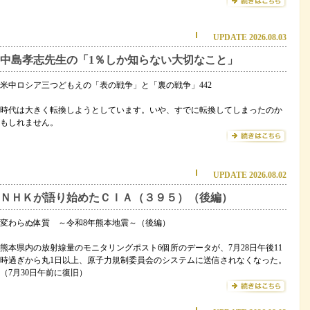
UPDATE 2026.08.03
中島孝志先生の「1％しか知らない大切なこと」
米中ロシア三つどもえの「表の戦争」と「裏の戦争」442
時代は大きく転換しようとしています。いや、すでに転換してしまったのか
もしれません。
UPDATE 2026.08.02
ＮＨＫが語り始めたＣＩＡ（３９５）（後編）
変わらぬ体質 ～令和8年熊本地震～（後編）
熊本県内の放射線量のモニタリングポスト6個所のデータが、7月28日午後11
時過ぎから丸1日以上、原子力規制委員会のシステムに送信されなくなった。
（7月30日午前に復旧）