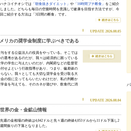
ハナコイチオシでは
「朝食抜きダイエット」
や
「16時間プチ断食」
をご紹介
しました。どちらも毎日の空腹時間を意識して健康を目指す方法ですが、今
回ご紹介する方法は「3日間の断食」です。
UPDATE 2026.08.05
メリカの奨学金制度に学ぶべきである
貸与をする公益法人の役員をやっている。そこでは
かの選考があるのだが、我々は経済的に困っている
大学の学生に与えたいのだが、内閣府などの監督官
給付せよという行政指導があり、つまり、偏差値の
ならない。我々としても大切な奨学金を受け取る大
社会の役に立ってもらいたいわけだが、私の判断か
奨学金を与えても、そのカネが遊びや、飲食代に消
。
UPDATE 2026.08.04
世界の金・金鉱山情報
先週の金相場の終値は4,042ドルと先々週の終値4,053ドルから11ドル下落し2
週間振りの下落となりました。