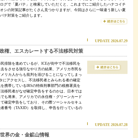
ログで「夏バテ」と検索していただくと、これまでにご紹介したハナコイチ
オシの対策記事がたくさん見つかりますが、今回はさらに一味違う新しい夏
バテ対策をご紹介します。
UPDATE 2026.07.29
政権、エスカレートする不法移民対策
民排除を進めているが、ICEが街中で不法移民を
退去をさせる強引なやり方の結果、アメリカ市民を
アメリカ人からも批判を浴びることになってしまっ
ータにアクセスし、不法移民者とみられる者の確定
を携帯しているIRSの特殊刑事部門の税務署員を
不法移民者がなぜ確定申告をするのかは、日本では
民でも将来、アメリカでの永住権・グリーンカード
して確定申告をしており、その際ソーシャルセキュ
者番号（TAXID）を取得し、申告を行っているの
UPDATE 2026.07.28
世界の金・金鉱山情報