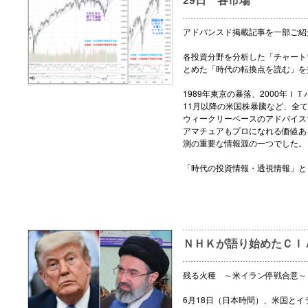
アドバンスド掲載記事を一部ご紹
各投資分野を分析した「チャート
とめた「時代の転換点を読む」を
1989年東京の暴落、2000年ＩＴ
11月以降の米国株暴騰など、全
ウィークリーベースのアドバイス
アマチュアもプロになれる価値あ
測の重要な情報源の一つでした。
「時代の投資情報・透視情報」と
ＮＨＫが語り始めたＣＩ
残る火種 ～米イラン停戦合意～
6月18日（日本時間）、米国とイ