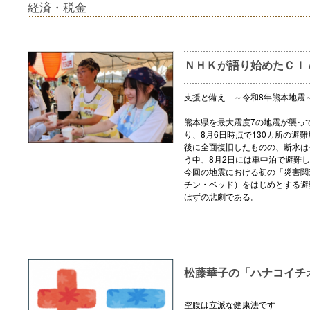
経済・税金
ＮＨＫが語り始めたＣＩ
支援と備え ～令和8年熊本地震
熊本県を最大震度7の地震が襲っ
り、8月6日時点で130カ所の避
後に全面復旧したものの、断水は
う中、8月2日には車中泊で避難
今回の地震における初の「災害関
チン・ベッド）をはじめとする避
はずの悲劇である。
松藤華子の「ハナコイチ
空腹は立派な健康法です