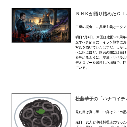
ＮＨＫが語り始めたＣＩ
二重の浸食 ～共産主義とテクノ
明日7月4日、米国は建国250周
念すべき節目に、イラン戦争にお
写真を描いていたはずだ。しかし
べば叫ぶほど、国民の間には白け
を埋めるように、左翼・リベラル
デオロギーを超越した場所で、巨
ている。
松藤華子の「ハナコイチ
見た目は真っ黒、中身は？イカ墨
先日、友人と沖縄料理店に行った
「イカ墨鍋」。鍋いっぱいの「真