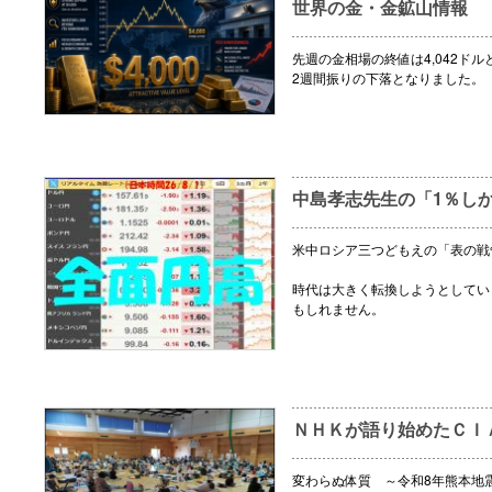
世界の金・金鉱山情報
先週の金相場の終値は4,042ドル
2週間振りの下落となりました。
中島孝志先生の「1％し
米中ロシア三つどもえの「表の戦
時代は大きく転換しようとしてい
もしれません。
ＮＨＫが語り始めたＣＩ
変わらぬ体質 ～令和8年熊本地