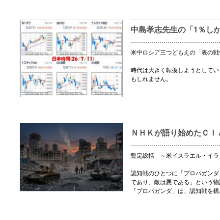
中島孝志先生の「1％し
米中ロシア三つどもえの「表の戦
時代は大きく転換しようとしてい
もしれません。
ＮＨＫが語り始めたＣＩ
暫定総括 ～米イスラエル・イラ
認知戦のひとつに「プロパガンダ
であり、敵は悪である」という物
「プロパガンダ」は、認知戦を構