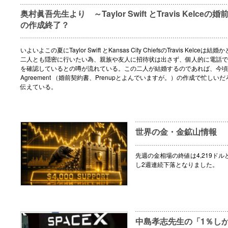
奥村眞吾先生より ～Taylor Swift とTravis Kelceの婚前契約
の作成終了？
いよいよこの夏にTaylor Swift とKansas City ChiefsのTravis Kelce
二人とも隠密に行いたい為、親族や友人に招待状は出さず、個人的に電話で
を確認しているとの噂が流れている。この二人が結婚するのであれば、今頃はPre
Agreement （婚前契約書、Prenupとよんでいますが。）の作成で忙しいだろ
伝えている。
世界の金・金鉱山情報
先週の金相場の終値は4,219ドル
し2週連続下落となりました。
中島孝志先生の「1％し