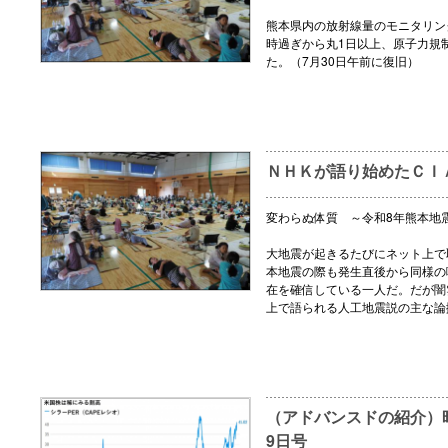
熊本県内の放射線量のモニタリング
時過ぎから丸1日以上、原子力規
た。（7月30日午前に復旧）
ＮＨＫが語り始めたＣＩ
変わらぬ体質 ～令和8年熊本地
大地震が起きるたびにネット上で
本地震の際も発生直後から同様の
在を確信している一人だ。だが闇
上で語られる人工地震説の主な論
（アドバンスドの紹介）時
9日号