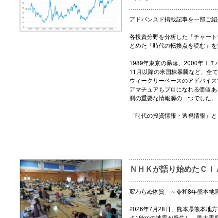
アドバンスド掲載記事を一部ご紹
各投資分野を分析した「チャート
とめた「時代の転換点を読む」を
1989年東京の暴落、2000年ＩＴ
11月以降の米国株暴騰など、全
ウィークリーベースのアドバイス
アマチュアもプロになれる価値あ
測の重要な情報源の一つでした。
「時代の投資情報・透視情報」と
ＮＨＫが語り始めたＣＩ
変わらぬ体質 ～令和8年熊本地
2026年7月28日、熊本県熊本地
さ16kmの地震が発生し、最大震