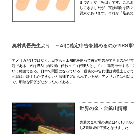
まづき」や「転倒」です。これま
してきましたが、実は転倒を防ぐ
要素があります。それが「足裏の
奥村眞吾先生より ～AIに確定申告を頼めるのか?IRS事
アメリカだけではなく、日本も人工知能を使って確定申告ができるのか非常
題である。AIはIRSに納税者に代わって（代理人として）、確定申告するこ
いう結論である。日本で問題になっている、税務の申告代理は税理士しかで
相談は弁護士しかできないと法律で定められているが、アメリカでは州によ
で、明確な回答がなかったのである。
世界の金・金鉱山情報
先週の金相場の終値は4,018ドル
し2週連続の下落となりました。