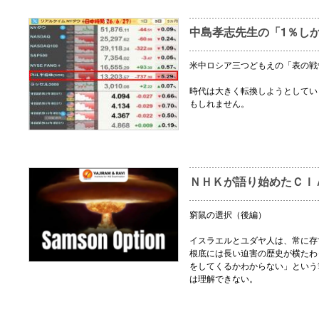
中島孝志先生の「1％し
米中ロシア三つどもえの「表の戦
時代は大きく転換しようとしてい
もしれません。
ＮＨＫが語り始めたＣＩ
窮鼠の選択（後編）
イスラエルとユダヤ人は、常に存
根底には長い迫害の歴史が横たわ
をしてくるかわからない」という
は理解できない。