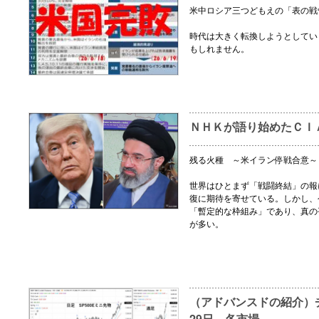
米中ロシア三つどもえの「表の戦
時代は大きく転換しようとしてい
もしれません。
ＮＨＫが語り始めたＣＩ
残る火種 ～米イラン停戦合意～
世界はひとまず「戦闘終結」の報
復に期待を寄せている。しかし、
「暫定的な枠組み」であり、真の
が多い。
（アドバンスドの紹介）チ
29日 各市場