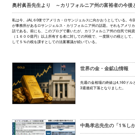
奥村眞吾先生より ～カリフォルニア州の富裕者の今後
私は今、JAL６0便でアメリカ・ロサンジェルスに向かおうとしている。今
が事務所があるロサンジェルス・カリフォルニア州の話題。それもアメリカ
話である。前にも、このブログで書いたが、カリフォルニア州の住民で純資
（１６００億円）以上所有する者に対しての州税で、一度限りの税として、
して５％の税を課すとしての法案審議が続いている。
世界の金・金鉱山情報
先週の金相場の終値は4,160ドル
3週連続下落となりました。
中島孝志先生の「1％し