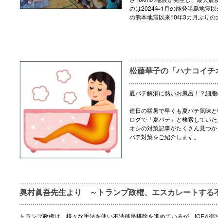
のは2024年1月の能登半島地震以
の熊本地震以来10年3カ月ぶりの
松藤華子の「ハナコイチ
夏バテ解消に熱いお風呂！？細胞
連日の猛暑で早くも夏バテ気味と
ログで「夏バテ」と検索していた
オシの対策記事がたくさん見つか
バテ対策をご紹介します。
奥村眞吾先生より ～トランプ政権、エスカレートする
トランプ政権は、様々な手法を使い不法移民排除を進めているが、ICEが街