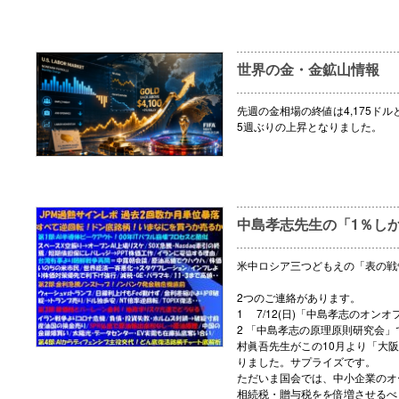
世界の金・金鉱山情報
先週の金相場の終値は4,175ドル
5週ぶりの上昇となりました。
中島孝志先生の「1％し
米中ロシア三つどもえの「表の戦
2つのご連絡があります。
1 7/12(日)「中島孝志のオ
2 「中島孝志の原理原則研究会
村眞吾先生がこの10月より「大
りました。サプライズです。
ただいま国会では、中小企業のオ
相続税・贈与税をを倍増させるべく