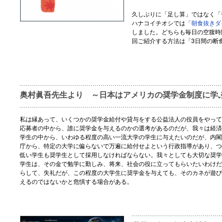
久しぶりに「足し算」ではなく「
ハナコイチオシでは
「朝食抜きダ
しました。どちらも毎日の空腹時
回ご紹介する方法は「3日間の断
奥村眞吾先生より ～日本はアメリカの奨学金制度に学
私は縁あって、いくつかの奨学金給付や貸与をする公益法人の役員をやって
応募者の中から、誰に奨学金を与えるのかの選考があるのだが、我々は経済
学生の中から、いわゆる程度の高い一流大学の学生に与えたいのだが、内閣
庁から、特定の大学に偏らないで万遍に給付せよという行政指導があり、つ
低い学生も奨学生として採用しなければならない。我々としても大切な奨学
学生は、その金で勉学に勤しみ、将来、社会の役に立ってもらいたいわけだ
らして、失礼だが、この程度の大学生に奨学金を与えても、そのカネが遊び
えるのではないかと危惧する場合がある。