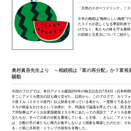
「天然のスポーツドリンク」！ス
今年の梅雨は“梅雨らしい梅雨”
たスイカが恋しくなる季節到来で
けでなく、私たちの体を守る素晴
の効能と注意点についてご紹介し
奥村眞吾先生より ～相続税は「富の再分配」か？富裕
騒動
今回のブログでは、本日アメリカ建国250年の独立記念日7月4日（日本時間
すこしアメリカ憲法の話も織り交ぜた。以前から、このブログで、カリフォ
０億ドル（１６００億円）以上財産を持っている者から、一度限りであるが
５％の税金をかけるという法律が、今、州議会で論議を呼んでいる。民主党
ア州知事はアメリカ合衆国建国２５０年にあたっての演説で「アメリカ合衆
父たちが、すべての富の分配を重視している」と主張、」さらに「アメリカ
は、少数の手の者たちに権力が集中しないよう国家を構築したのだが、それ
る」と暗に共和党・トランプ大統領を非難した。