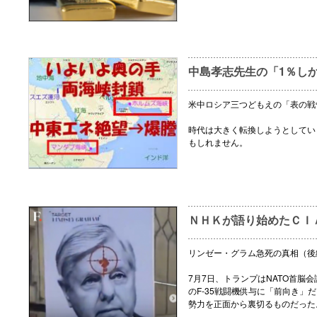
中島孝志先生の「1％し
米中ロシア三つどもえの「表の戦
時代は大きく転換しようとしてい
もしれません。
ＮＨＫが語り始めたＣＩ
リンゼー・グラム急死の真相（後
7月7日、トランプはNATO首脳
のF-35戦闘機供与に「前向き」
勢力を正面から裏切るものだった