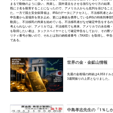
まるで動物のように扱い、拘束し、国外退去をさせる強引なやり方の結果、
既に２名を殺害することになったので、アメリカ人からも批判を浴びること
た。一方で国土安全保障省は、IRSのデータにアクセスし、不法移民者とみ
申告書から居場所を突き止め、更には拳銃を携帯しているIRSの特殊刑事部
動員し、不法移民の拘束を始めている。不法移民者がなぜ確定申告をするの
考えられないが、アメリカでは、不法移民でも将来、アメリカでの永住権・
を取得したい者は、タックスペイヤーとして確定申告をしており、その際ソ
リティ番号が無いので、それとは別の納税者番号（TAXID）を取得し、申
である。
世界の金・金鉱山情報
先週の金相場の終値は4,053ドル
3週間振りの上昇となりました。
中島孝志先生の「1％し