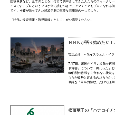
国株暴騰など、全てのことを日付まで的中させてきた人たちのウィークリー
イスです。プロというプロが全て読むべきで、アマチュアもプロになれる価
です。松藤が語ってきた経済予測の重要な情報源の一つでした。
「時代の投資情報・透視情報」として、ぜひ購読ください。
ＮＨＫが語り始めたＣＩ
暫定総括 ～米イスラエル・イラ
7月7日、米国がイラン攻撃を再
ド覚書」について「終わった」と
60日間の停戦すら守れない状況
ちらが優勢と言えるのだろうか。
単純な『軍事的勝敗』だけでは判
松藤華子の「ハナコイチ