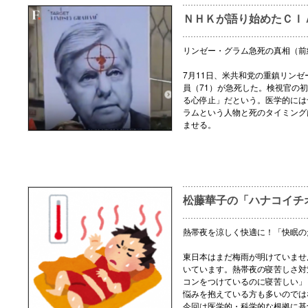
ＮＨＫが語り始めたＣＩ
リンゼー・グラム急死の真相（前
7月11日、米共和党の重鎮リン
員（71）が急死した。検視官の
る心停止」だという。医学的には
ラムという人物と死のタイミング
ませる。
松藤華子の「ハナコイチ
熱帯夜を涼しく快適に！「快眠の
東日本はまだ梅雨が明けていませ
いています。熱帯夜の寝苦しさ対
コンをつけているのに寝苦しい」
悩みを抱えている方も多いのでは
今回は医学的・科学的な根拠に基