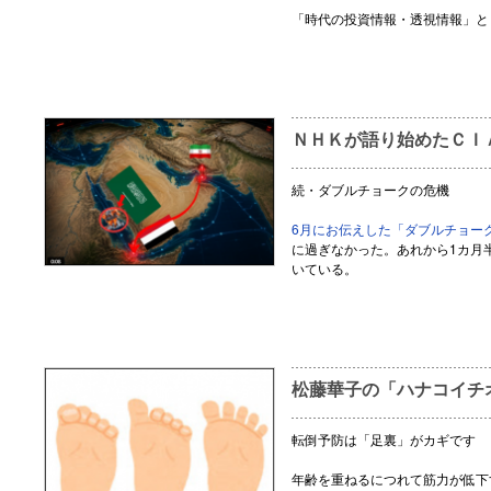
「時代の投資情報・透視情報」と
ＮＨＫが語り始めたＣＩ
続・ダブルチョークの危機
6月にお伝えした「ダブルチョー
に過ぎなかった。あれから1カ月
いている。
松藤華子の「ハナコイチ
転倒予防は「足裏」がカギです
年齢を重ねるにつれて筋力が低下