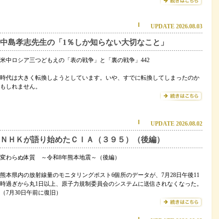
UPDATE 2026.08.03
中島孝志先生の「1％しか知らない大切なこと」
米中ロシア三つどもえの「表の戦争」と「裏の戦争」442
時代は大きく転換しようとしています。いや、すでに転換してしまったのか
もしれません。
UPDATE 2026.08.02
ＮＨＫが語り始めたＣＩＡ（３９５）（後編）
変わらぬ体質 ～令和8年熊本地震～（後編）
熊本県内の放射線量のモニタリングポスト6個所のデータが、7月28日午後11
時過ぎから丸1日以上、原子力規制委員会のシステムに送信されなくなった。
（7月30日午前に復旧）