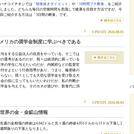
ハナコイチオシでは
「朝食抜きダイエット」
や
「16時間プチ断食」
をご紹介
しました。どちらも毎日の空腹時間を意識して健康を目指す方法ですが、今
回ご紹介する方法は「3日間の断食」です。
UPDATE 2026.08.05
メリカの奨学金制度に学ぶべきである
貸与をする公益法人の役員をやっている。そこでは
かの選考があるのだが、我々は経済的に困っている
大学の学生に与えたいのだが、内閣府などの監督官
給付せよという行政指導があり、つまり、偏差値の
ならない。我々としても大切な奨学金を受け取る大
社会の役に立ってもらいたいわけだが、私の判断か
奨学金を与えても、そのカネが遊びや、飲食代に消
。
UPDATE 2026.08.04
世界の金・金鉱山情報
先週の金相場の終値は4,042ドルと先々週の終値4,053ドルから11ドル下落し2
週間振りの下落となりました。