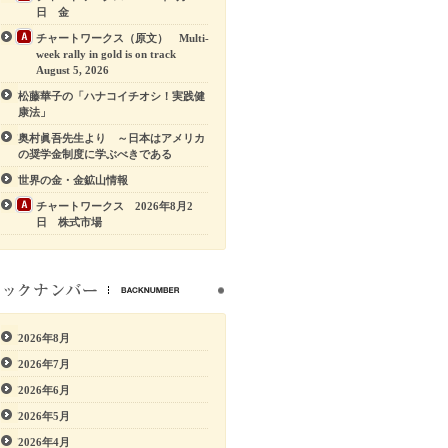
日 金
チャートワークス（原文） Multi-
week rally in gold is on track
August 5, 2026
松藤華子の「ハナコイチオシ！実践健
康法」
奥村眞吾先生より ～日本はアメリカ
の奨学金制度に学ぶべきである
世界の金・金鉱山情報
チャートワークス 2026年8月2
日 株式市場
2026年8月
2026年7月
2026年6月
2026年5月
2026年4月