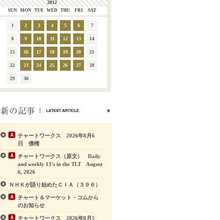
2012
SUN
MON
TUE
WED
THU
FRI
SAT
1
2
3
4
5
6
7
8
9
10
11
12
13
14
15
16
17
18
19
20
21
22
23
24
25
26
27
28
29
30
チャートワークス 2026年8月6
日 債権
チャートワークス（原文） Daily
and weekly 13's in the TLT August
6, 2026
ＮＨＫが語り始めたＣＩＡ（３９６）
チャート＆マーケット・コムから
のお知らせ
チャートワークス 2026年8月5