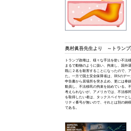
奥村眞吾先生より ～トランプ
トランプ政権は、様々な手法を使い不法移
まるで動物のように扱い、拘束し、国外
既に２名を殺害することになったので、
た。一方で国土安全保障省は、IRSのデ
申告書から居場所を突き止め、更には拳銃
動員し、不法移民の拘束を始めている。
考えられないが、アメリカでは、不法移
を取得したい者は、タックスペイヤーと
リティ番号が無いので、それとは別の納税
である。