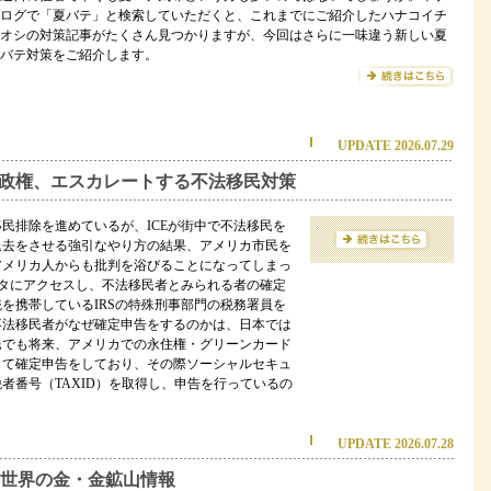
ログで「夏バテ」と検索していただくと、これまでにご紹介したハナコイチ
オシの対策記事がたくさん見つかりますが、今回はさらに一味違う新しい夏
バテ対策をご紹介します。
UPDATE 2026.07.29
政権、エスカレートする不法移民対策
民排除を進めているが、ICEが街中で不法移民を
退去をさせる強引なやり方の結果、アメリカ市民を
アメリカ人からも批判を浴びることになってしまっ
ータにアクセスし、不法移民者とみられる者の確定
を携帯しているIRSの特殊刑事部門の税務署員を
不法移民者がなぜ確定申告をするのかは、日本では
民でも将来、アメリカでの永住権・グリーンカード
して確定申告をしており、その際ソーシャルセキュ
者番号（TAXID）を取得し、申告を行っているの
UPDATE 2026.07.28
世界の金・金鉱山情報