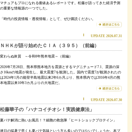
マチュアもプロになれる価値あるレポートです。松藤が語ってきた経済予測
の重要な情報源の一つでした。
「時代の投資情報・透視情報」として、ぜひ購読ください。
UPDATE 2026.07.31
ＮＨＫが語り始めたＣＩＡ（３９５）（前編）
変わらぬ体質 ～令和8年熊本地震～（前編）
2026年7月28日、熊本県熊本地方を震源とするマグニチュード7.1、震源の深
さ16kmの地震が発生し、最大震度7を観測した。国内で震度7が観測されたの
は2024年1月の能登半島地震以来2年6カ月ぶり、熊本県内では2016年4月の熊
本地震以来10年3カ月ぶりの大地震だ。
UPDATE 2026.07.30
松藤華子の「ハナコイチオシ！実践健康法」
夏バテ解消に熱いお風呂！？細胞の救急隊「ヒートショックプロテイン」
連日の猛暑で早くも夏バテ気味という方も多いのではないでしょうか。本ブ