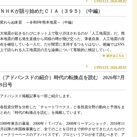
UPDATE 2026.08.02
ＮＨＫが語り始めたＣＩＡ（３９５）（中編）
変わらぬ体質 ～令和8年熊本地震～（中編）
大地震が起きるたびにネット上で取り沙汰されるのが「人工地震説」だ。熊
本地震の際も発生直後から同様の噂が飛び交った。筆者自身、人工地震の存
在を確信している一人だ。だが闇雲に支持するつもりはない。後編ではSNS
上で語られる人工地震説の主な論拠について客観的に検証していく。
UPDATE 2026.08.01
（アドバンスドの紹介）時代の転換点を読む 2026年7月
9日号
アドバンスド掲載記事を一部ご紹介します。
各投資分野を分析した「チャートワークス」と各投資分野の動向と予測をま
とめた「時代の転換点を読む」を掲載しています。
1989年東京の暴落、2000年ＩＴバブル、2008年リーマンショック、2016年11
月以降の米国株暴騰など、全てのことを日付まで的中させてきた人たちのウ
ィークリーベースのアドバイスです。プロというプロが全て読むべきで、ア