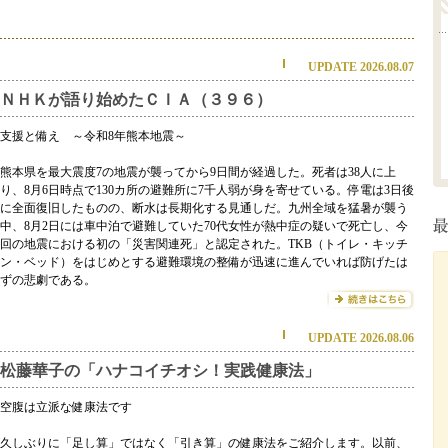
UPDATE 2026.08.07
ＮＨＫが語り始めたＣＩＡ（３９６）
支援と備え ～令和8年熊本地震～
熊本県を最大震度7の地震が襲ってから9日間が経過した。死者は38人に上
り、8月6日時点で130カ所の避難所に7千人弱が身を寄せている。停電は3日後
に全面復旧したものの、断水は長期化する見通しだ。九州全域を猛暑が襲う
中、8月2日には車中泊で避難していた70代女性が熱中症の疑いで死亡し、今
回の地震における初の「災害関連死」と認定された。TKB（トイレ・キッチ
ン・ベッド）をはじめとする避難環境の整備が迅速に進んでいれば防げたは
ずの悲劇である。
UPDATE 2026.08.06
松藤華子の「ハナコイチオシ！実践健康法」
空腹は立派な健康法です
久しぶりに「足し算」ではなく「引き算」の健康法をご紹介します。以前、