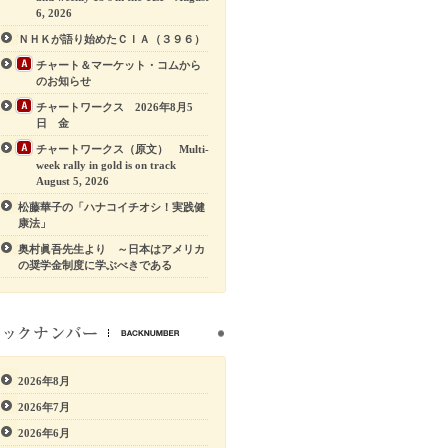
6, 2026
ＮＨＫが語り始めたＣＩＡ（３９６）
チャート＆マーケット・コムから
のお知らせ
チャートワークス 2026年8月5
日 金
チャートワークス（原文） Multi-
week rally in gold is on track
August 5, 2026
松藤華子の「ハナコイチオシ！実践健
康法」
奥村眞吾先生より ～日本はアメリカ
の奨学金制度に学ぶべきである
2026年8月
2026年7月
2026年6月