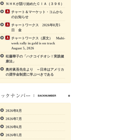
ＮＨＫが語り始めたＣＩＡ（３９６）
チャート＆マーケット・コムから
のお知らせ
チャートワークス 2026年8月5
日 金
チャートワークス（原文） Multi-
week rally in gold is on track
August 5, 2026
松藤華子の「ハナコイチオシ！実践健
康法」
奥村眞吾先生より ～日本はアメリカ
の奨学金制度に学ぶべきである
2026年8月
2026年7月
2026年6月
2026年5月