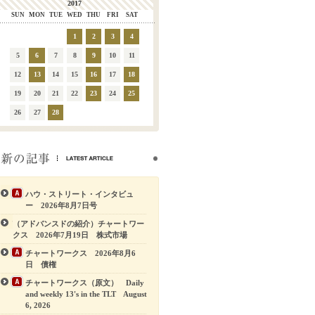
2017
SUN
MON
TUE
WED
THU
FRI
SAT
1
2
3
4
5
6
7
8
9
10
11
12
13
14
15
16
17
18
19
20
21
22
23
24
25
26
27
28
ハウ・ストリート・インタビュ
ー 2026年8月7日号
（アドバンスドの紹介）チャートワー
クス 2026年7月19日 株式市場
チャートワークス 2026年8月6
日 債権
チャートワークス（原文） Daily
and weekly 13's in the TLT August
6, 2026