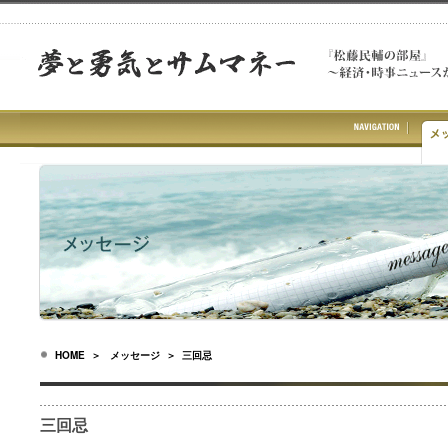
HOME
＞
メッセージ
＞ 三回忌
三回忌