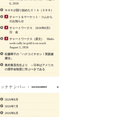
6, 2026
ＮＨＫが語り始めたＣＩＡ（３９６）
チャート＆マーケット・コムから
のお知らせ
チャートワークス 2026年8月5
日 金
チャートワークス（原文） Multi-
week rally in gold is on track
August 5, 2026
松藤華子の「ハナコイチオシ！実践健
康法」
奥村眞吾先生より ～日本はアメリカ
の奨学金制度に学ぶべきである
2026年8月
2026年7月
2026年6月