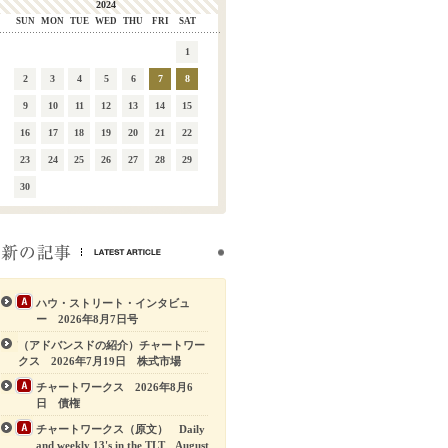
2024
SUN
MON
TUE
WED
THU
FRI
SAT
1
2
3
4
5
6
7
8
9
10
11
12
13
14
15
16
17
18
19
20
21
22
23
24
25
26
27
28
29
30
ハウ・ストリート・インタビュ
ー 2026年8月7日号
（アドバンスドの紹介）チャートワー
クス 2026年7月19日 株式市場
チャートワークス 2026年8月6
日 債権
チャートワークス（原文） Daily
and weekly 13's in the TLT August