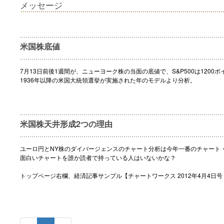
メッセージ
米国株底値
7月13日前後1週間が、ニューヨーク株の当面の底値で、S&P500は1200
1936年以降の米国大統領選挙が実施された年のモデルより分析。
米国株天井形成2つの理由
ユーロ円とNY株のダイバージェンスのチャート分析は今年一番のチャート
面白いチャートを誰か読者で持っている人はいないかな？
トップページ右欄、経済記事サンプル【チャートワークス 2012年4月4日