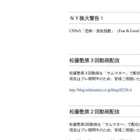
ＮＹ株大警告！
CNNの「恐怖・貪欲指数」（Fear & Gree
松藤塾第３回動画配信
松藤塾第３回動画を「サムマネー」で配
現在はプレ期間中のため、皆様ご視聴い
http://blog.ushinomiya.co.jp/blog/d5236-4
松藤塾第２回動画配信
松藤塾第2回動画を「サムマネー」で配信
現在はプレ期間中のため、皆様ご視聴い