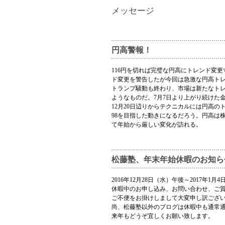
メッセージ
円高警報！
116円を切れば完璧な円高にトレンド変更
ド変更を警告したが今回は急激な円高ト
トランプ騒動も終わり、市場は新たなト
ようなものだ。7月7日より上がり続けた
12月20日辺りからテクニカルには円高の
98を目指した動きになるだろう。円高は
て年始から厳しい変化が訪れる。
松藤塾、年末年始休暇のお知ら
2016年12月28日（水）午後～2017
休暇中のお申し込み、お問い合わせ、ご質問
ご不便をお掛けしまして大変申し訳ござ
尚、松藤塾以外のブログは休暇中も通常
来年もどうぞ宜しくお願い致します。