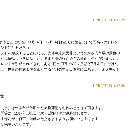
UPDATE 2016.12.29
することになる。11月14日、12月14日あたりに警告として円高へのトレン
レンドになるだろう。
レンドを形成することになる。大体年末大天井というのが株式市場の景色の
金利は反転し下落に転じた。ドルと高の行き過ぎの修正、それが始まった。
トレンドが形成されてきた。あと1円の円高で約2ヶ月ほど7月末日に付けた
株安。世界の株式市場を牽引するだけの力が日本株にはある。年末天井そし
UPDATE 2016.12.28
せ
年1月4日（水）は年末年始休暇のため松藤塾をお休みとさせて頂きます。
等には2017年1月5日（木）以降順次ご連絡致します。
いませんが、何卒ご理解いただきますようお願い申し上げます。
通り掲載いたします。