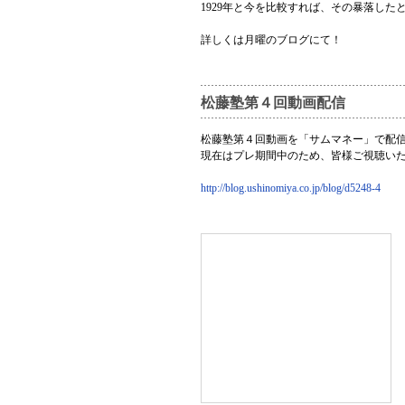
1929年と今を比較すれば、その暴落した
詳しくは月曜のブログにて！
松藤塾第４回動画配信
松藤塾第４回動画を「サムマネー」で配
現在はプレ期間中のため、皆様ご視聴い
http://blog.ushinomiya.co.jp/blog/d5248-4