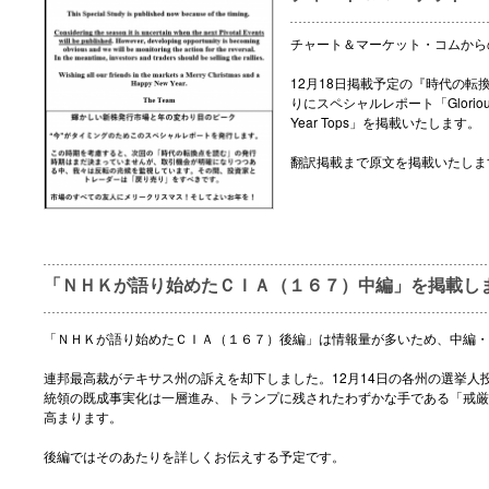
チャート＆マーケット・コムから
12月18日掲載予定の『時代の
りにスペシャルレポート「Glorious New 
Year Tops」を掲載いたします。
翻訳掲載まで原文を掲載いたしま
「ＮＨＫが語り始めたＣＩＡ（１６７）中編」を掲載し
「ＮＨＫが語り始めたＣＩＡ（１６７）後編」は情報量が多いため、中編・
連邦最高裁がテキサス州の訴えを却下しました。12月14日の各州の選挙人
統領の既成事実化は一層進み、トランプに残されたわずかな手である「戒厳
高まります。
後編ではそのあたりを詳しくお伝えする予定です。