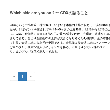
Which side are you on？〜 GDXの語ること
GDXという中小金鉱山株指数は、いよいよ本格的上昇に転じる。現在30ポ
たが、31ポイントを超えれば平均4〜5ヶ月の上昇時間、1.2倍から1.7倍
る。GDX、金価格の大底を5月20日の週と検討すれば、今週か、来週から
まりである。金より金鉱山株の上昇が大きくなり始めた4月以降、金の本格
て世界の金鉱山株の大上昇が予測できる。金現物より金鉱山株のパフォーマ
は金のブル、強気相場入りのサインでもある。市場はやがてNY株のベアー
り。金のブル、強気相場入りである。
«
1
»