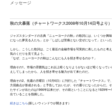
メッセージ
秋の大暴落（チャートワークス2008年10月14日号より）
ジャズスタンダードの古典『ニューヨークの秋』の歌詞には、いくつか興味
になった夢見る人たち」とか「しばしば苦痛とない交ぜになって」といった
しかし、こうした歌詞は、ごく最近の金融市場を写実的に表したものと考え
気のくだりを見て見よう。
「なぜ、ニューヨークの秋はこんなにも人を招き寄せるのか？」
理由その1。市場の雰囲気はこれ以上暗くなりようがないほど暗くなってい
えしてしまったから、人を招き寄せる魅力が出て来たのだ。
理由その2。先週の月曜日（10月6日）に刊行した『チャートワークス』で
方屈曲点が形成される」と予告しておいたが、その通りになったからだ。そ
たサインが出たのは1966年以来だが、その前ということになると1929年〜
出ていることを指摘した。
続きはこちら
(新しいウィンドウが開きます）