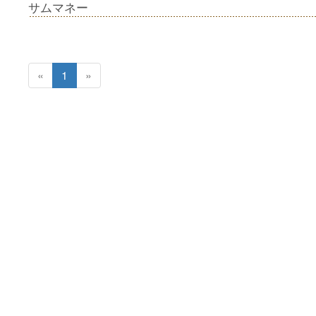
サムマネー
«
1
»