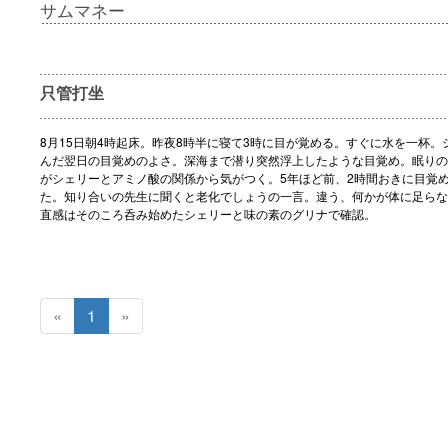
サムマネー
只管打坐
8月15日朝4時起床。昨夜8時半に寝て3時に目が覚める。すぐに水を一杯。
んだ翌日の目覚めのよさ。深海まで潜り突然浮上したような目覚め。眠りの
がシェリーとアミノ酸の関係から気がつく。5年ほど前、2時間おきに目覚
た。知り合いの先生に聞くと老化でしょうの一言。違う、何かが体に足らな
直感はそのころ呑み始めたシェリーと味の素のグリナで確認。
«
1
»