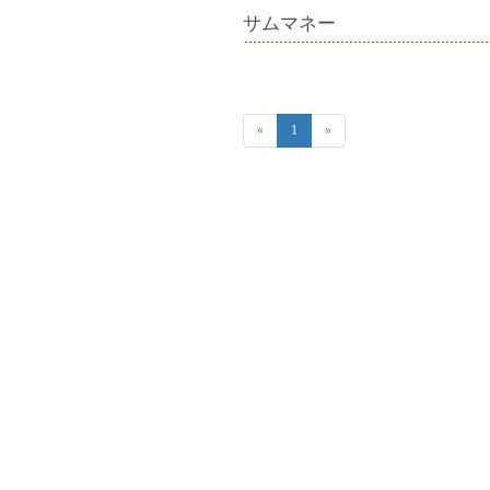
サムマネー
«
1
»