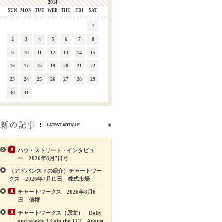
2014
SUN
MON
TUE
WED
THU
FRI
SAT
1
2
3
4
5
6
7
8
9
10
11
12
13
14
15
16
17
18
19
20
21
22
23
24
25
26
27
28
29
30
31
ハウ・ストリート・インタビュ
ー 2026年8月7日号
（アドバンスドの紹介）チャートワー
クス 2026年7月19日 株式市場
チャートワークス 2026年8月6
日 債権
チャートワークス（原文） Daily
and weekly 13's in the TLT August