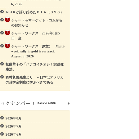
6, 2026
ＮＨＫが語り始めたＣＩＡ（３９６）
チャート＆マーケット・コムから
のお知らせ
チャートワークス 2026年8月5
日 金
チャートワークス（原文） Multi-
week rally in gold is on track
August 5, 2026
松藤華子の「ハナコイチオシ！実践健
康法」
奥村眞吾先生より ～日本はアメリカ
の奨学金制度に学ぶべきである
2026年8月
2026年7月
2026年6月