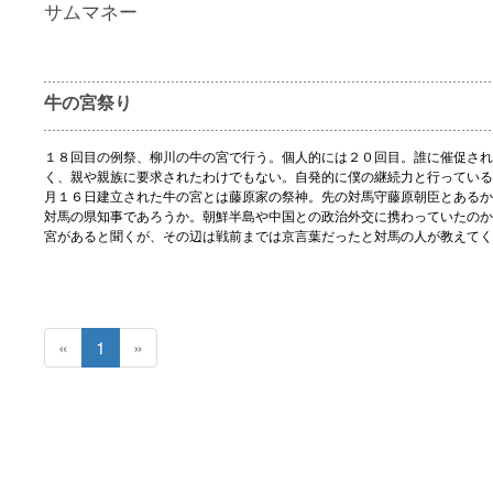
サムマネー
牛の宮祭り
１８回目の例祭、柳川の牛の宮で行う。個人的には２０回目。誰に催促され
く、親や親族に要求されたわけでもない。自発的に僕の継続力と行っている
月１６日建立された牛の宮とは藤原家の祭神。先の対馬守藤原朝臣とあるか
対馬の県知事であろうか。朝鮮半島や中国との政治外交に携わっていたのか
宮があると聞くが、その辺は戦前までは京言葉だったと対馬の人が教えてく
«
1
»