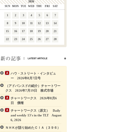
2026
SUN
MON
TUE
WED
THU
FRI
SAT
1
2
3
4
5
6
7
8
9
10
11
12
13
14
15
16
17
18
19
20
21
22
23
24
25
26
27
28
ハウ・ストリート・インタビュ
ー 2026年8月7日号
（アドバンスドの紹介）チャートワー
クス 2026年7月19日 株式市場
チャートワークス 2026年8月6
日 債権
チャートワークス（原文） Daily
and weekly 13's in the TLT August
6, 2026
ＮＨＫが語り始めたＣＩＡ（３９６）