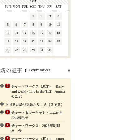
2025
SUN
MON
TUE
WED
THU
FRI
SAT
1
2
3
4
5
6
7
8
9
10
11
12
13
14
15
16
17
18
19
20
21
22
23
24
25
26
27
28
29
30
31
チャートワークス（原文） Daily
and weekly 13's in the TLT August
6, 2026
ＮＨＫが語り始めたＣＩＡ（３９６）
チャート＆マーケット・コムから
のお知らせ
チャートワークス 2026年8月5
日 金
チャートワークス（原文） Multi-