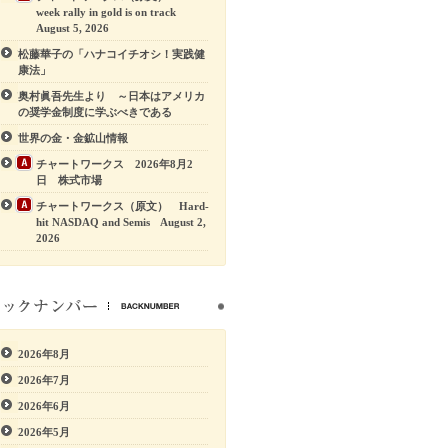
week rally in gold is on track
August 5, 2026
松藤華子の「ハナコイチオシ！実践健
康法」
奥村眞吾先生より ～日本はアメリカ
の奨学金制度に学ぶべきである
世界の金・金鉱山情報
チャートワークス 2026年8月2
日 株式市場
チャートワークス（原文） Hard-
hit NASDAQ and Semis August 2,
2026
2026年8月
2026年7月
2026年6月
2026年5月