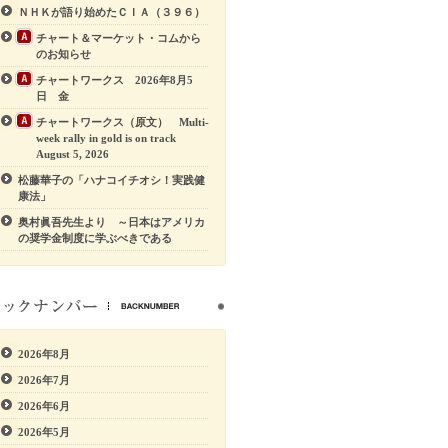
ＮＨＫが語り始めたＣＩＡ（３９６）
チャート＆マーケット・コムから
のお知らせ
チャートワークス 2026年8月5
日 金
チャートワークス（原文） Multi-
week rally in gold is on track
August 5, 2026
松藤華子の「ハナコイチオシ！実践健
康法」
奥村眞吾先生より ～日本はアメリカ
の奨学金制度に学ぶべきである
2026年8月
2026年7月
2026年6月
2026年5月