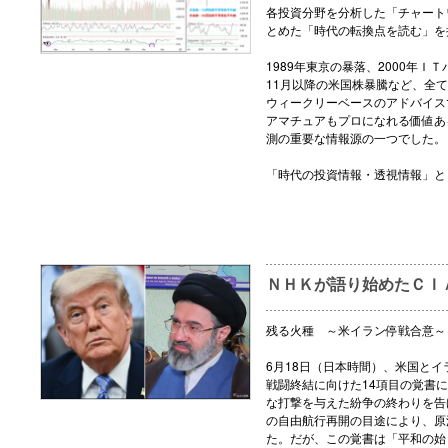
各投資分野を分析した「チャート
とめた「時代の転換点を読む」を
1989年東京の暴落、2000年ＩＴ
11月以降の米国株暴騰など、全
ウィークリーベースのアドバイス
アマチュアもプロになれる価値あ
測の重要な情報源の一つでした。
「時代の投資情報・透視情報」と
ＮＨＫが語り始めたＣＩ
残る火種 ～米イラン停戦合意～
6月18日（日本時間）、米国とイ
戦闘終結に向けた14項目の覚書
な打撃を与えた紛争の終わりを告
の自由航行再開の目途により、原
た。だが、この覚書は「平和の始