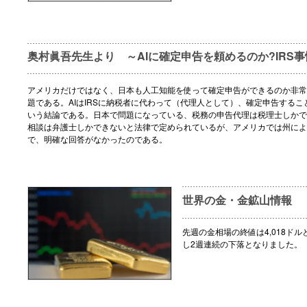
奥村眞吾先生より ～AIに確定申告を頼めるのか?IRS事
アメリカだけではなく、日本も人工知能を使って確定申告ができるのか非常
題である。AIはIRSに納税者に代わって（代理人として）、確定申告するこ
いう結論である。日本で問題になっている、税務の申告代理は税理士しかで
相談は弁護士しかできないと法律で定められているが、アメリカでは州によ
で、明確な回答がなかったのである。
世界の金・金鉱山情報
先週の金相場の終値は4,018ドル
し2週連続の下落となりました。