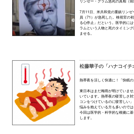
リンゼー・グラム急死の真相（前
7月11日、米共和党の重鎮リン
員（71）が急死した。検視官の
る心停止」だという。医学的には
ラムという人物と死のタイミング
ませる。
松藤華子の「ハナコイチ
熱帯夜を涼しく快適に！「快眠の
東日本はまだ梅雨が明けていませ
いています。熱帯夜の寝苦しさ対
コンをつけているのに寝苦しい」
悩みを抱えている方も多いのでは
今回は医学的・科学的な根拠に基
します。