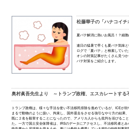
松藤華子の「ハナコイチ
夏バテ解消に熱いお風呂！？細胞
連日の猛暑で早くも夏バテ気味と
ログで「夏バテ」と検索していた
オシの対策記事がたくさん見つか
バテ対策をご紹介します。
奥村眞吾先生より ～トランプ政権、エスカレートする
トランプ政権は、様々な手法を使い不法移民排除を進めているが、ICEが街
まるで動物のように扱い、拘束し、国外退去をさせる強引なやり方の結果、
既に２名を殺害することになったので、アメリカ人からも批判を浴びること
た。一方で国土安全保障省は、IRSのデータにアクセスし、不法移民者とみ
申告書から居場所を突き止め、更には拳銃を携帯しているIRSの特殊刑事部