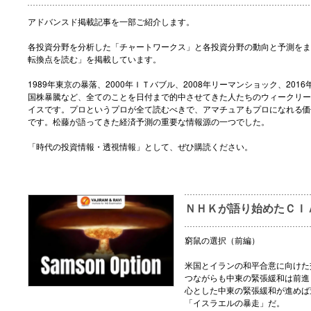
アドバンスド掲載記事を一部ご紹介します。
各投資分野を分析した「チャートワークス」と各投資分野の動向と予測をま
転換点を読む」を掲載しています。
1989年東京の暴落、2000年ＩＴバブル、2008年リーマンショック、2016
国株暴騰など、全てのことを日付まで的中させてきた人たちのウィークリー
イスです。プロというプロが全て読むべきで、アマチュアもプロになれる価
です。松藤が語ってきた経済予測の重要な情報源の一つでした。
「時代の投資情報・透視情報」として、ぜひ購読ください。
ＮＨＫが語り始めたＣＩ
窮鼠の選択（前編）
米国とイランの和平合意に向けた
つながらも中東の緊張緩和は前進
心とした中東の緊張緩和が進めば
「イスラエルの暴走」だ。