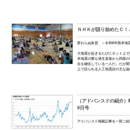
ＮＨＫが語り始めたＣＩ
変わらぬ体質 ～令和8年熊本地
大地震が起きるたびにネット上で
本地震の際も発生直後から同様の
在を確信している一人だ。だが闇
上で語られる人工地震説の主な論
（アドバンスドの紹介）時
9日号
アドバンスド掲載記事を一部ご紹