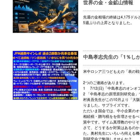
世界の金・金鉱山情報
先週の金相場の終値は4,175ドル
5週ぶりの上昇となりました。
中島孝志先生の「1％し
米中ロシア三つどもえの「表の戦
2つのご連絡があります。
1 7/12(日)「中島孝志のオ
2 「中島孝志の原理原則研究会
村眞吾先生がこの10月より「大
りました。サプライズです。
ただいま国会では、中小企業のオ
相続税・贈与税をを倍増させるべく
策中です。ザイム真理教のやりそ
さて、どうするか対策はあるのか
た。奥村先生にいろいろ伺える機
則研究会で勉強しませんか？