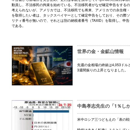
動員し、不法移民の拘束を始めている。不法移民者がなぜ確定申告をするの
考えられないが、アメリカでは、不法移民でも将来、アメリカでの永住権・
を取得したい者は、タックスペイヤーとして確定申告をしており、その際ソ
リティ番号が無いので、それとは別の納税者番号（TAXID）を取得し、申
である。
世界の金・金鉱山情報
先週の金相場の終値は4,053ドル
3週間振りの上昇となりました。
中島孝志先生の「1％し
米中ロシア三つどもえの「表の戦
時代は大きく転換しようとしてい