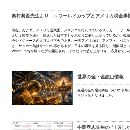
奥村眞吾先生より ～ワールドカップとアメリカ税金事
現在、カナダ、アメリカ合衆国、メキシコで行われているサッカー・ワール
よいよ終盤を迎え、敗退した日本でもそれなりに盛り上がっているが、視聴
今やドジャースの大谷より下火である。一方アメリカは、アメフト、バスケ
と、サッカー熱は今一つの感があるが、日本の報道を見る限り、開催国とい
Watch Partyが様々な所で開催され、それなりの盛り上がりを一応見せてい
世界の金・金鉱山情報
先週の金相場の終値は4,121ドル
再び下落となりました。
中島孝志先生の「1％し