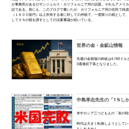
が事務所があるロサンジェルス・カリフォルニア州の話題。それもアメリカ
話である。前にも、このブログで書いたが、カリフォルニア州の住民で純資
（１６００億円）以上所有する者に対しての州税で、一度限りの税として、
して５％の税を課すとしての法案審議が続いている。
世界の金・金鉱山情報
先週の金相場の終値は4,160ドル
3週連続下落となりました。
中島孝志先生の「1％し
米中ロシア三つどもえの「表の戦
時代は大きく転換しようとしてい
もしれません。