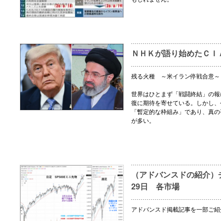
ＮＨＫが語り始めたＣＩ
残る火種 ～米イラン停戦合意～
世界はひとまず「戦闘終結」の報
復に期待を寄せている。しかし、
「暫定的な枠組み」であり、真の
が多い。
（アドバンスドの紹介）チ
29日 各市場
アドバンスド掲載記事を一部ご紹