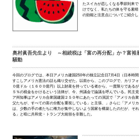
たスイカが恋しくなる季節到来で
けでなく、私たちの体を守る素晴
の効能と注意点についてご紹介し
奥村眞吾先生より ～相続税は「富の再分配」か？富裕
騒動
今回のブログでは、本日アメリカ建国250年の独立記念日7月4日（日本時間
すこしアメリカ憲法の話も織り交ぜた。以前から、このブログで、カリフォ
０億ドル（１６００億円）以上財産を持っている者から、一度限りであるが
５％の税金をかけるという法律が、今、州議会で論議を呼んでいる。民主党
ア州知事はアメリカ合衆国建国２５０年にあたっての演説で「アメリカ合衆
父たちが、すべての富の分配を重視している」と主張、」さらに「アメリカ
は、少数の手の者たちに権力が集中しないよう国家を構築したのだが、それ
る」と暗に共和党・トランプ大統領を非難した。