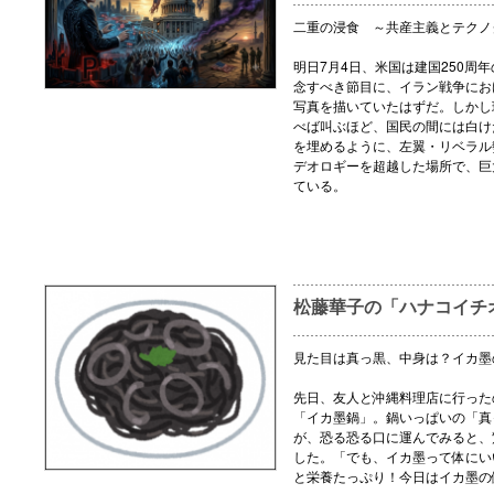
二重の浸食 ～共産主義とテクノ
明日7月4日、米国は建国250周
念すべき節目に、イラン戦争にお
写真を描いていたはずだ。しかし
べば叫ぶほど、国民の間には白け
を埋めるように、左翼・リベラル
デオロギーを超越した場所で、巨
ている。
松藤華子の「ハナコイチ
見た目は真っ黒、中身は？イカ墨
先日、友人と沖縄料理店に行った
「イカ墨鍋」。鍋いっぱいの「真
が、恐る恐る口に運んでみると、
した。「でも、イカ墨って体にい
と栄養たっぷり！今日はイカ墨の