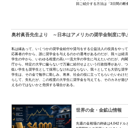
回ご紹介する方法は「3日間の断
奥村眞吾先生より ～日本はアメリカの奨学金制度に学
私は縁あって、いくつかの奨学金給付や貸与をする公益法人の役員をやって
応募者の中から、誰に奨学金を与えるのかの選考があるのだが、我々は経済
学生の中から、いわゆる程度の高い一流大学の学生に与えたいのだが、内閣
庁から、特定の大学に偏らないで万遍に給付せよという行政指導があり、つ
低い学生も奨学生として採用しなければならない。我々としても大切な奨学
学生は、その金で勉学に勤しみ、将来、社会の役に立ってもらいたいわけだ
らして、失礼だが、この程度の大学生に奨学金を与えても、そのカネが遊び
えるのではないかと危惧する場合がある。
世界の金・金鉱山情報
先週の金相場の終値は4,042ドル