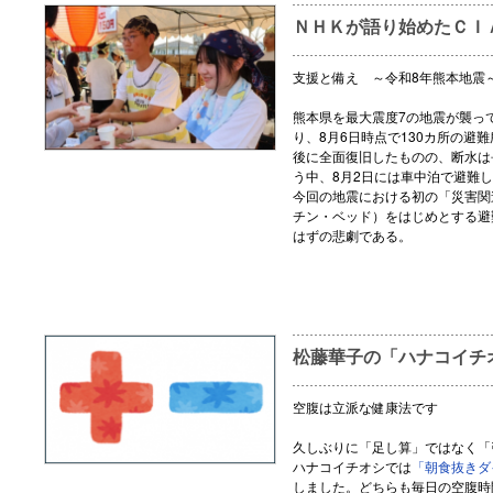
ＮＨＫが語り始めたＣＩ
支援と備え ～令和8年熊本地震
熊本県を最大震度7の地震が襲っ
り、8月6日時点で130カ所の避
後に全面復旧したものの、断水は
う中、8月2日には車中泊で避難
今回の地震における初の「災害関
チン・ベッド）をはじめとする避
はずの悲劇である。
松藤華子の「ハナコイチ
空腹は立派な健康法です
久しぶりに「足し算」ではなく「
ハナコイチオシでは
「朝食抜きダ
しました。どちらも毎日の空腹時