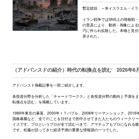
暫定総括 ～米イスラエル・イラ
イラン戦争ではSNS上の情報戦・
の普及により、動画・画像による
巧に作られ拡散した。本物と見分
弄された。
（アドバンスドの紹介）時代の転換点を読む 2026年6月
アドバンスド掲載記事を一部ご紹介します。
各投資分野を分析した「チャートワークス」と各投資分野の動向と予測をま
転換点を読む」を掲載しています。
1989年東京の暴落、2000年ＩＴバブル、2008年リーマンショック、2016
国株暴騰など、全てのことを日付まで的中させてきた人たちのウィークリー
イスです。プロというプロが全て読むべきで、アマチュアもプロになれる価
です。松藤が語ってきた経済予測の重要な情報源の一つでした。