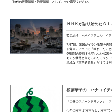
「時代の投資情報・透視情報」として、ぜひ購読ください。
ＮＨＫが語り始めたＣＩ
暫定総括 ～米イスラエル・イラ
7月7日、米国がイラン攻撃を再
ド覚書」について「終わった」と
60日間の停戦すら守れない状況
ちらが優勢と言えるのだろうか。
単純な『軍事的勝敗』だけでは判
松藤華子の「ハナコイチ
「天然のスポーツドリンク」！ス
今年の梅雨は“梅雨らしい梅雨”