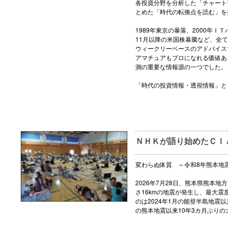
各投資分野を分析した「チャート
とめた「時代の転換点を読む」を
1989年東京の暴落、2000年ＩＴ
11月以降の米国株暴騰など、全
ウィークリーベースのアドバイス
アマチュアもプロになれる価値あ
測の重要な情報源の一つでした。
「時代の投資情報・透視情報」と
ＮＨＫが語り始めたＣＩ
変わらぬ体質 ～令和8年熊本地
2026年7月28日、熊本県熊本地
さ16kmの地震が発生し、最大震
のは2024年1月の能登半島地震以
の熊本地震以来10年3カ月ぶりの