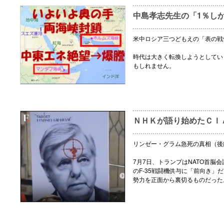
中島孝志先生の「1％し
米中ロシア三つどもえの「表の戦
時代は大きく転換しようとしてい
もしれません。
ＮＨＫが語り始めたＣＩ
リンゼー・グラム急死の真相（後
7月7日、トランプはNATO首脳
のF-35戦闘機供与に「前向き」
勢力を正面から裏切るものだった