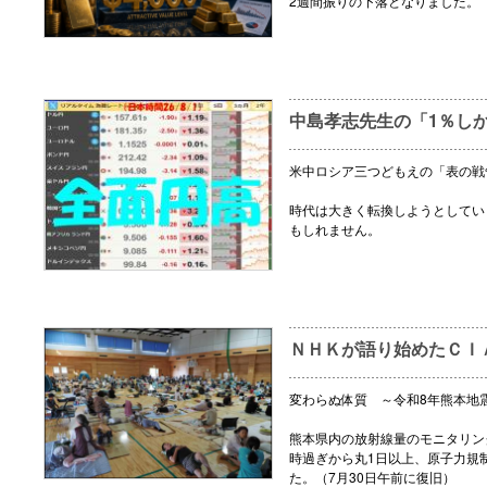
2週間振りの下落となりました。
中島孝志先生の「1％し
米中ロシア三つどもえの「表の戦
時代は大きく転換しようとしてい
もしれません。
ＮＨＫが語り始めたＣＩ
変わらぬ体質 ～令和8年熊本地
熊本県内の放射線量のモニタリング
時過ぎから丸1日以上、原子力規
た。（7月30日午前に復旧）